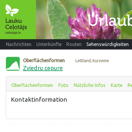
Nachrichten
Unterkünfte
Routen
Sehenswürdigkeiten
Oberflächenformen
Lettland, Kurzeme
Zviedru cepure
Oberflächenformen
Foto
Nützliche Infos
Karte
R
Kontaktinformation