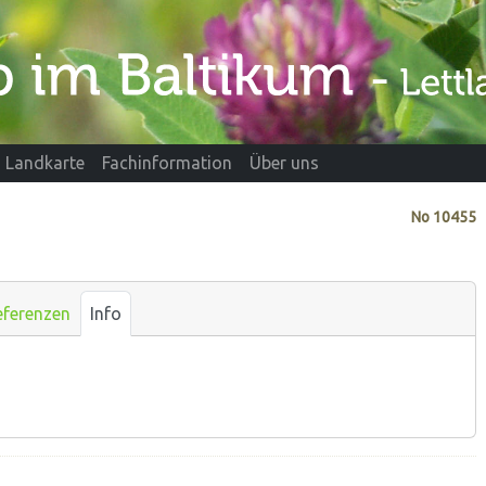
Landkarte
Fachinformation
Über uns
No
10455
eferenzen
Info