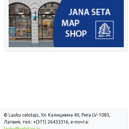
© Lauku сelotajs, Ул. Калнциема 40, Рига LV-1083,
Латвия, тел.: +(371) 26433316, е-почта:
lauku@celotajs.lv