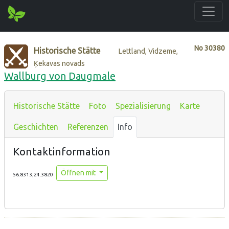
No
30380
Historische Stätte
Lettland, Vidzeme,
Ķekavas novads
Wallburg von Daugmale
Historische Stätte
Foto
Spezialisierung
Karte
Geschichten
Referenzen
Info
Kontaktinformation
Öffnen mit
56.8313,24.3820