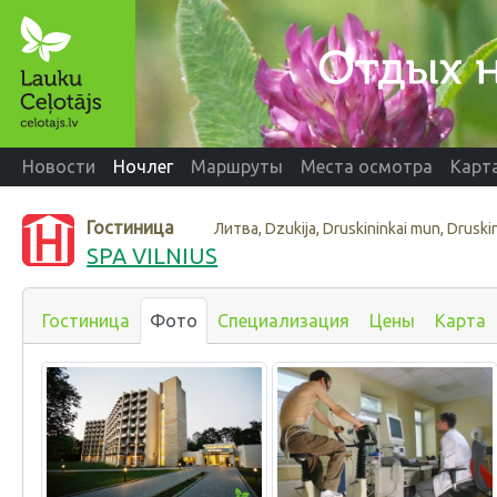
Новости
Ночлег
Маршруты
Места осмотра
Карт
Гостиница
Литва, Dzukija, Druskininkai mun, Druski
SPA VILNIUS
Гостиница
Фото
Специализация
Цены
Карта