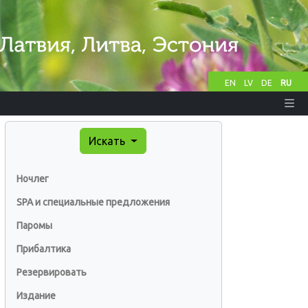
EN
LV
DE
RU
Искать
Ночлег
SPA и специальные предложения
Паромы
Прибалтика
Резервировать
Издание