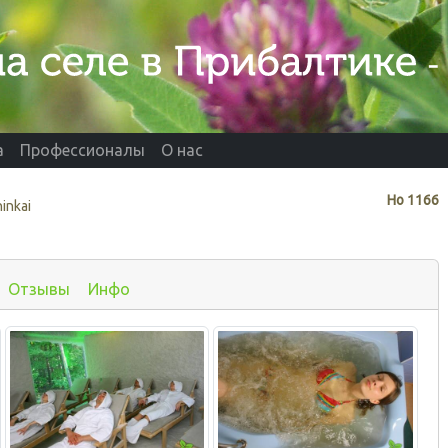
а
Профессионалы
О нас
Нo
1166
ninkai
Отзывы
Инфо