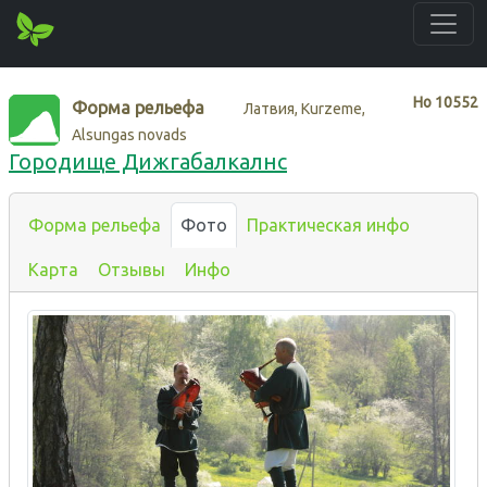
Нo
10552
Форма рельефа
Латвия, Kurzeme,
Alsungas novads
Городище Дижгабалкалнс
Форма рельефа
Фото
Практическая инфо
Карта
Отзывы
Инфо