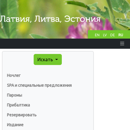
EN
LV
DE
RU
Искать
Ночлег
SPA и специальные предложения
Паромы
Прибалтика
Резервировать
Издание