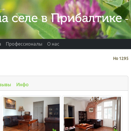
а
Профессионалы
О нас
Нo
1295
зывы
Инфо