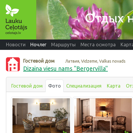
Новости
Ночлег
Маршруты
Места осмотра
Карт
Гостевой дом
Латвия, Vidzeme, Valkas novads
Dizaina viesu nams "Bergervilla"
Гостевой дом
Фото
Специализация
Карта
От