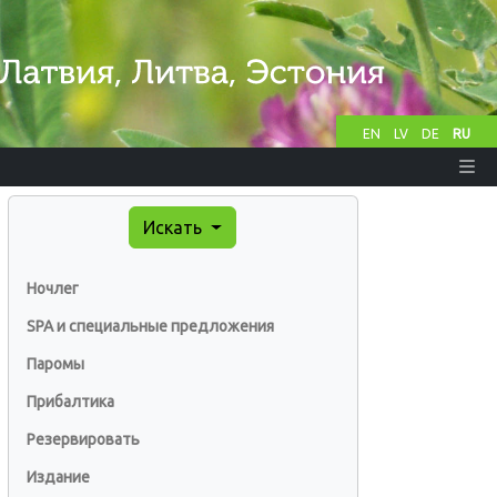
EN
LV
DE
RU
Искать
Ночлег
SPA и специальные предложения
Паромы
Прибалтика
Резервировать
Издание