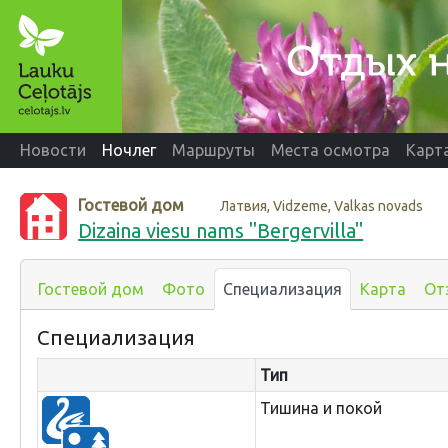
Новости
Ночлег
Маршруты
Места осмотра
Карт
Гостевой дом
Латвия, Vidzeme, Valkas novads
Dizaina viesu nams "Bergervilla"
Гостевой дом
Фото
Специализация
Карта
От
Специализация
Тип
Тишина и покой