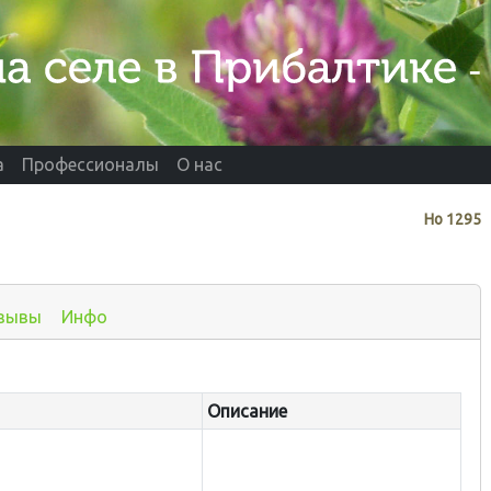
а
Профессионалы
О нас
Нo
1295
зывы
Инфо
Описание