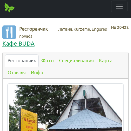
Нo
20422
Ресторанчик
Латвия, Kurzeme, Engures
novads
Кафе BUDA
Ресторанчик
Фото
Специализация
Карта
Отзывы
Инфо