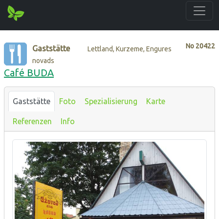
No
20422
Gaststätte
Lettland, Kurzeme, Engures
novads
Café BUDA
Gaststätte
Foto
Spezialisierung
Karte
Referenzen
Info