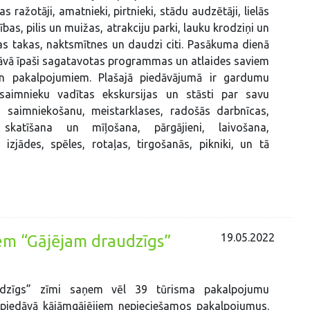
as ražotāji, amatnieki, pirtnieki, stādu audzētāji, lielās
bas, pilis un muižas, atrakciju parki, lauku krodziņi un
as takas, naktsmītnes un daudzi citi. Pasākuma dienā
āvā īpaši sagatavotas programmas un atlaides saviem
n pakalpojumiem. Plašajā piedāvājumā ir gardumu
 saimnieku vadītas ekskursijas un stāsti par savu
saimniekošanu, meistarklases, radošās darbnīcas,
 skatīšana un mīļošana, pārgājieni, laivošana,
izjādes, spēles, rotaļas, tirgošanās, pikniki, un tā
19.05.2022
em “Gājējam draudzīgs”
dzīgs” zīmi saņem vēl 39 tūrisma pakalpojumu
s piedāvā kājāmgājējiem nepieciešamos pakalpojumus.