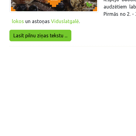
audzētiem lab
Pirmās no 2. - 
lokos
un astoņas
Viduslatgalē
.
Lasīt pilnu ziņas tekstu ...