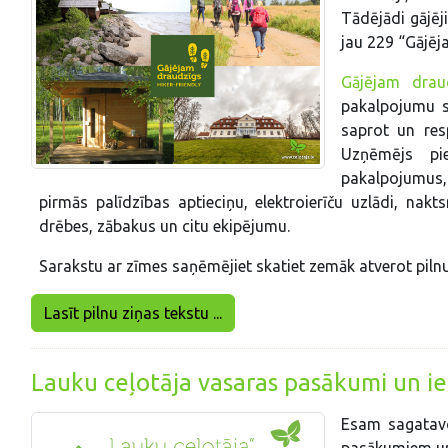
Tādējādi gājēj
jau 229 “Gājēj
Gājējam draud
pakalpojumu s
saprot un resp
Uzņēmējs pie
pakalpojumus,
pirmās palīdzības aptieciņu, elektroierīču uzlādi, nakt
drēbes, zābakus un citu ekipējumu.
Sarakstu ar zīmes saņēmējiet skatiet zemāk atverot pilnu
Lasīt pilnu ziņas tekstu ...
Lauku ceļotāja vasaras pasākumi un ie
Esam sagatavo