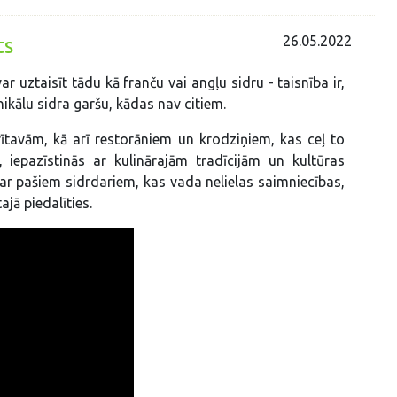
26.05.2022
ts
uztaisīt tādu kā franču vai angļu sidru - taisnība ir,
kālu sidra garšu, kādas nav citiem.
rītavām, kā arī restorāniem un krodziņiem, kas ceļ to
u, iepazīstinās ar kulinārajām tradīcijām un kultūras
r pašiem sidrdariem, kas vada nelielas saimniecības,
ajā piedalīties.