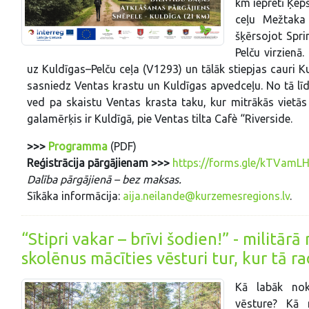
km iepretī Ķepš
ceļu Mežtaka
šķērsojot Spri
Pelču virzienā
uz Kuldīgas–Pelču ceļa (V1293) un tālāk stiepjas cauri 
sasniedz Ventas krastu un Kuldīgas apvedceļu. No tā l
ved pa skaistu Ventas krasta taku, kur mitrākās vietās u
galamērķis ir Kuldīgā, pie Ventas tilta Cafè “Riverside.
>>>
Programma
(PDF)
Reģistrācija pārgājienam
>>>
https://forms.gle/kTVamL
Dalība pārgājienā – bez maksas.
Sīkāka informācija:
aija.neilande@kurzemesregions.lv
.
“Stipri vakar – brīvi šodien!” - militā
skolēnus mācīties vēsturi tur, kur tā r
Kā labāk nok
vēsture? Kā 