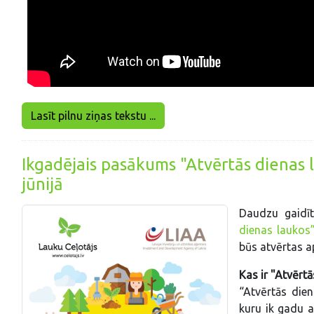
Lasīt pilnu ziņas tekstu ...
Ikgadējais pasākums "Atvērtās dienas 
jūnijā
Daudzu gaidīt
dienas laukos
būs atvērtas a
Kas ir "Atvērt
“Atvērtās dien
kuru ik gadu a