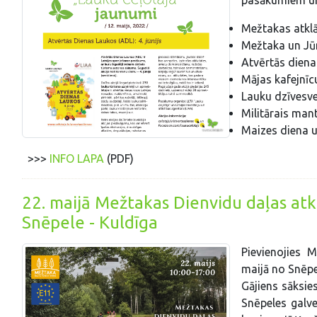
pasākumiem un i
Mežtakas atklā
Mežtaka un Jūrt
Atvērtās dienas
Mājas kafejnīcu
Lauku dzīvesve
Militārais man
Maizes diena un
>>>
INFO LAPA
(PDF)
22. maijā Mežtakas Dienvidu daļas atk
Snēpele - Kuldīga
Pievienojies 
maijā no Snēp
Gājiens sāksie
Snēpeles galv