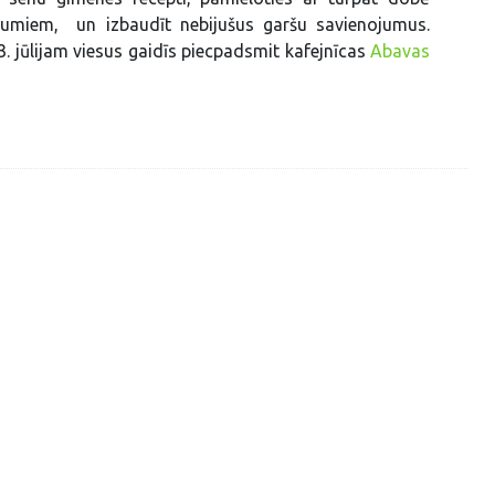
umiem, un izbaudīt nebijušus garšu savienojumus.
3. jūlijam viesus gaidīs piecpadsmit kafejnīcas
Abavas