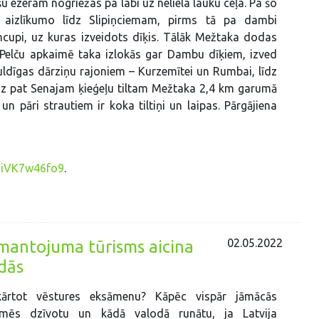
u ezeram nogriežas pa labi uz neliela lauku ceļa. Pa šo
 aizlīkumo līdz Slipiņciemam, pirms tā pa dambi
ncupi, uz kuras izveidots dīķis. Tālāk Mežtaka dodas
. Pelču apkaimē taka izlokās gar Dambu dīķiem, izved
Kuldīgas dārziņu rajoniem – Kurzemītei un Rumbai, līdz
īdz pat Senajam ķieģeļu tiltam Mežtaka 2,4 km garumā
n pāri strautiem ir koka tiltiņi un laipas. Pārgājiena
HiVK7w46fo9
.
02.05.2022
rā mantojuma tūrisms aicina
adās
ārtot vēstures eksāmenu? Kāpēc vispār jāmācās
mēs dzīvotu un kādā valodā runātu, ja Latvija