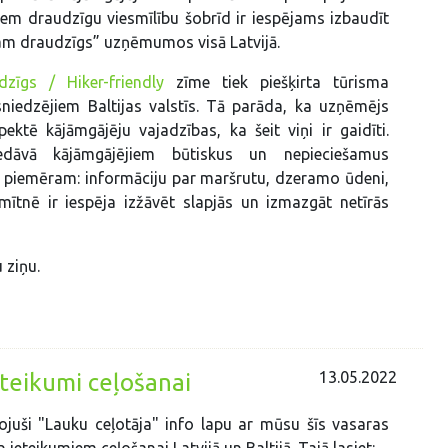
iem draudzīgu viesmīlību šobrīd ir iespējams izbaudīt
am draudzīgs” uzņēmumos visā Latvijā.
zīgs / Hiker-friendly
zīme tiek piešķirta tūrisma
niedzējiem Baltijas valstīs. Tā parāda, ka uzņēmējs
ektē kājāmgājēju vajadzības, ka šeit viņi ir gaidīti.
dāvā kājāmgājējiem būtiskus un nepieciešamus
 piemēram: informāciju par maršrutu, dzeramo ūdeni,
smītnē ir iespēja izžāvēt slapjās un izmazgāt netīrās
 ziņu.
13.05.2022
teikumi ceļošanai
juši "Lauku ceļotāja" info lapu ar mūsu šīs vasaras