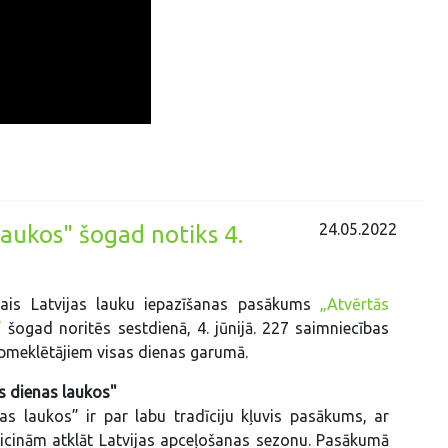
24.05.2022
laukos" šogad notiks 4.
ais Latvijas lauku iepazīšanas pasākums
„Atvērtās
”
šogad noritēs sestdienā, 4. jūnijā. 227 saimniecības
pmeklētājiem visas dienas garumā.
ās dienas laukos"
as laukos” ir par labu tradīciju kļuvis pasākums, ar
icinām atklāt Latvijas apceļošanas sezonu. Pasākumā