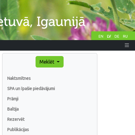
EN
LV
DE
RU
Meklēt
Naktsmītnes
SPA un īpašie piedāvājumi
Prāmji
Baltija
Rezervēt
Publikācijas