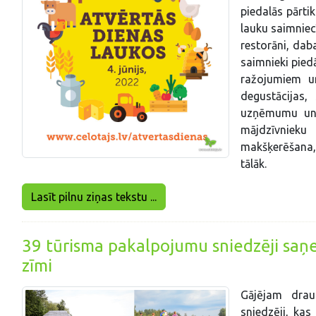
piedalās pārtik
lauku saimniecī
restorāni, dab
saimnieki pied
ražojumiem u
degustācijas,
uzņēmumu un 
mājdzīvnieku
makšķerēšana, 
tālāk.
Lasīt pilnu ziņas tekstu ...
39 tūrisma pakalpojumu sniedzēji saņ
zīmi
Gājējam drau
sniedzēji, ka