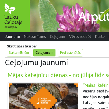
Jaunumi
Naktsmītnes
Ceļojumi
Vērts redzēt
Karte
Skatīt ziņas tikai par
Naktsmītnēm
Ceļojumiem
Profesionālās
Ceļojumu jaunumi
Mājas kafejnīcu dienas - no jūlija līdz
“Mājas kafejn
vasaru sastāv
nedēļas nogale
Latvijas saimn
iespēju baudī