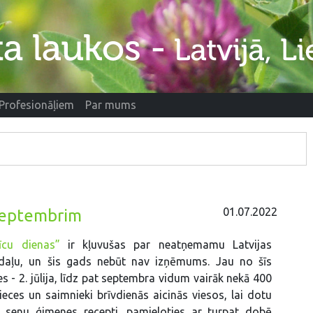
Profesionāļiem
Par mums
01.07.2022
 septembrim
īcu dienas”
ir kļuvušas par neatņemamu Latvijas
daļu, un šis gads nebūt nav izņēmums. Jau no šīs
s - 2. jūlija, līdz pat septembra vidum vairāk nekā 400
ieces un saimnieki brīvdienās aicinās viesos, lai dotu
t senu ģimenes recepti, pamieloties ar turpat dobē