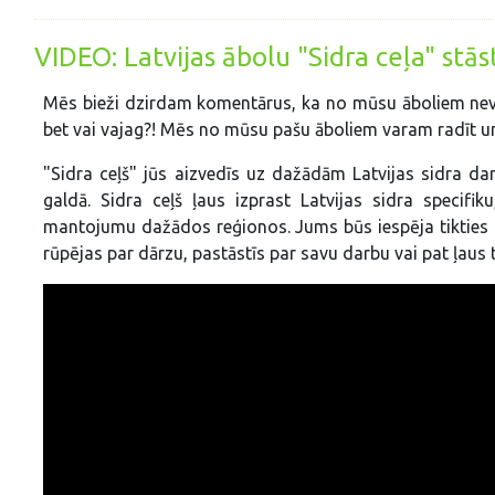
VIDEO: Latvijas ābolu "Sidra ceļa" stās
Mēs bieži dzirdam komentārus, ka no mūsu āboliem nevar 
bet vai vajag?! Mēs no mūsu pašu āboliem varam radīt uni
"Sidra ceļš" jūs aizvedīs uz dažādām Latvijas sidra da
galdā. Sidra ceļš ļaus izprast Latvijas sidra specifik
mantojumu dažādos reģionos. Jums būs iespēja tikties a
rūpējas par dārzu, pastāstīs par savu darbu vai pat ļaus t