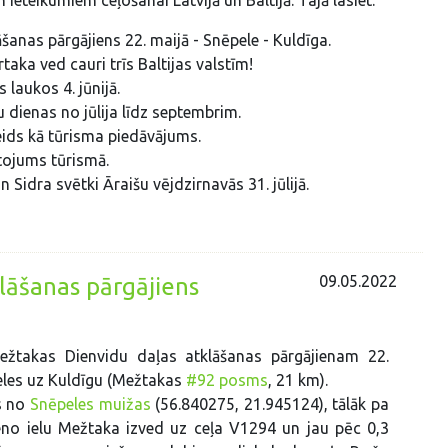
eteikumiem ceļošanai Latvijā un Baltijā. Tajā lasiet:
šanas pārgājiens 22. maijā - Snēpele - Kuldīga.
aka ved cauri trīs Baltijas valstīm!
 laukos 4. jūnijā.
 dienas no jūlija līdz septembrim.
ids kā tūrisma piedāvājums.
tojums tūrismā.
 Sidra svētki Āraišu vējdzirnavās 31. jūlijā.
09.05.2022
lāšanas pārgājiens
Mežtakas Dienvidu daļas atklāšanas pārgājienam 22.
eles uz Kuldīgu (Mežtakas
#92 posms
, 21 km).
s no
Snēpeles muižas
(56.840275, 21.945124), tālāk pa
eno ielu Mežtaka izved uz ceļa V1294 un jau pēc 0,3