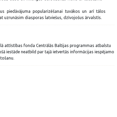
us piedāvājuma popularizēšanai tuvākos un arī tālos
pat uzrunāsim diasporas latviešus, dzīvojošus ārvalstīs.
ālā attīstības fonda Centrālās Baltijas programmas atbalstu
ā iestāde neatbild par tajā ietvertās informācijas iespējamo
tošanu.