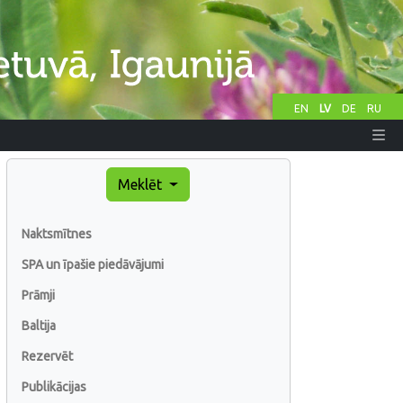
EN
LV
DE
RU
Meklēt
Naktsmītnes
SPA un īpašie piedāvājumi
Prāmji
Baltija
Rezervēt
Publikācijas