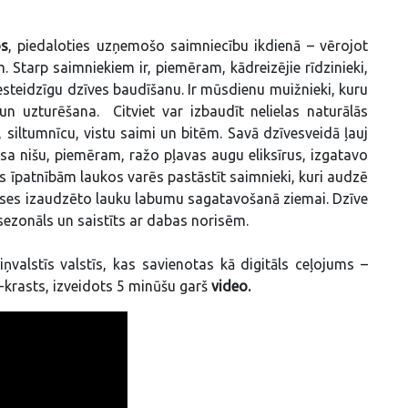
os
, piedaloties uzņemošo saimniecību ikdienā – vērojot
. Starp saimniekiem ir, piemēram, kādreizējie rīdzinieki,
esteidzīgu dzīves baudīšanu. Ir mūsdienu muižnieki, kuru
un uzturēšana. Citviet var izbaudīt nelielas naturālās
 siltumnīcu, vistu saimi un bitēm. Savā dzīvesveidā ļauj
esa nišu, piemēram, ražo pļavas augu eliksīrus, izgatavo
s īpatnībām laukos varēs pastāstīt saimnieki, kuri audzē
ases izaudzēto lauku labumu sagatavošanā ziemai. Dzīve
sezonāls un saistīts ar dabas norisēm.
ņvalstīs valstīs, kas savienotas kā digitāls ceļojums –
R-krasts, izveidots 5 minūšu garš
video.