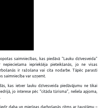
opotas saimniecības, kas piedāvā "Lauku dzīvesveida"
r nepieciešama iepriekšēja pieteikšanās, jo ne visas
bošanās ir ražošana vai cita nodarbe. Tāpēc parasti
tos saimniecība var uzņemt.
s, kas ietver lauku dzīvesveida piedāvājumu ne tikai
iedrijā, jo interese pēc “citāda tūrisma”, neliela apjoma,
.
niedz daba un mierīgas darbošanās ritms ar taustāmu –