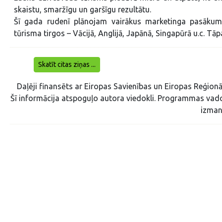
skaistu, smaržīgu un garšīgu rezultātu.
Šī gada rudenī plānojam vairākus marketinga pasākum
tūrisma tirgos – Vācijā, Anglijā, Japānā, Singapūrā u.c. Tā
Skatīt citas ziņas ...
Daļēji finansēts ar Eiropas Savienības un Eiropas Reģion
Šī informācija atspoguļo autora viedokli. Programmas vadoš
izman