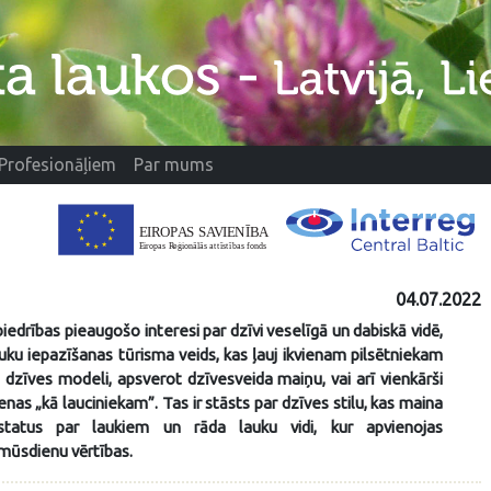
Profesionāļiem
Par mums
04.07.2022
biedrības pieaugošo interesi par dzīvi veselīgā un dabiskā vidē,
lauku iepazīšanas tūrisma veids, kas ļauj ikvienam pilsētniekam
u dzīves modeli, apsverot dzīvesveida maiņu, vai arī vienkārši
enas „kā lauciniekam”. Tas ir stāsts par dzīves stilu, kas maina
šstatus par laukiem un rāda lauku vidi, kur apvienojas
 mūsdienu vērtības.