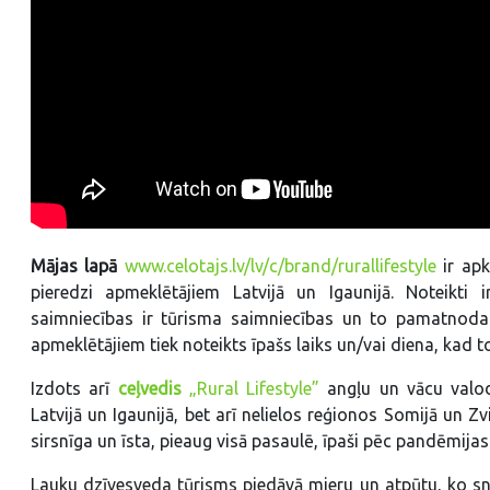
Mājas lapā
www.celotajs.lv/lv/c/brand/rurallifestyle
ir apk
pieredzi apmeklētājiem Latvijā un Igaunijā. Noteikti i
saimniecības ir tūrisma saimniecības un to pamatnodar
apmeklētājiem tiek noteikts īpašs laiks un/vai diena, kad 
Izdots arī
ceļvedis
„Rural Lifestyle”
angļu un vācu valodā
Latvijā un Igaunijā, bet arī nelielos reģionos Somijā un Zv
sirsnīga un īsta, pieaug visā pasaulē, īpaši pēc pandēmijas
Lauku dzīvesveda tūrisms piedāvā mieru un atpūtu, ko s