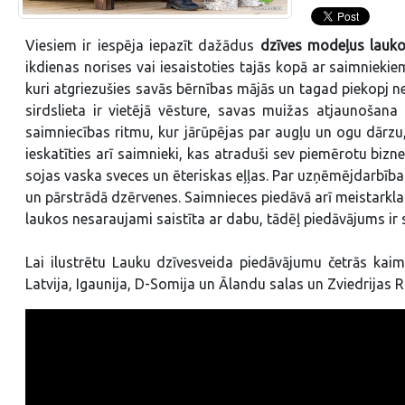
Viesiem ir iespēja iepazīt dažādus
dzīves modeļus lauk
ikdienas norises vai iesaistoties tajās kopā ar saimniekiem
kuri atgriezušies savās bērnības mājās un tagad piekopj n
sirdslieta ir vietējā vēsture, savas muižas atjaunošana 
saimniecības ritmu, kur jārūpējas par augļu un ogu dārzu,
ieskatīties arī saimnieki, kas atraduši sev piemērotu bizn
sojas vaska sveces un ēteriskas eļļas. Par uzņēmējdarbība
un pārstrādā dzērvenes. Saimnieces piedāvā arī meistarkl
laukos nesaraujami saistīta ar dabu, tādēļ piedāvājums ir 
Lai ilustrētu Lauku dzīvesveida piedāvājumu četrās kaimi
Latvija, Igaunija, D-Somija un Ālandu salas un Zviedrijas 