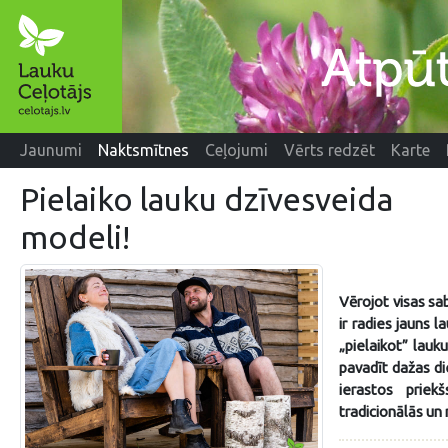
Jaunumi
Naktsmītnes
Ceļojumi
Vērts redzēt
Karte
Pielaiko lauku dzīvesveida
modeli!
Vērojot visas sa
ir radies jauns 
„pielaikot” lauk
pavadīt dažas di
ierastos priek
tradicionālās un