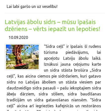
Lai labi garšo un uz veselību!
Latvijas ābolu sidrs – mūsu īpašais
dzēriens – vērts iepazīt un lepoties!
10.09.2020
“Sidra ceļš” ir īpašais šī rudens
tūrisma piedāvājums, lai
apceļotu Latviju ābolu laikā.
Iznākusi jauna ceļojumu karte
un sidra stāsta brošūra „Sidra
ceļš”, kas aicina ciemos pie sidrdariem, kuri gatavo
sidru no Latvijas āboliem un stāsta viesiem par
daudzveidīgo sidra pasauli – pašu iekoptajiem sidra
ābeļu dārziem, sidra stiliem, sidra baudīšanas
tradīcijām un sidra gatavošanas niansēm. “Sidra
ceļš” aicina arī iegriezties kafejnīcās un restorānos