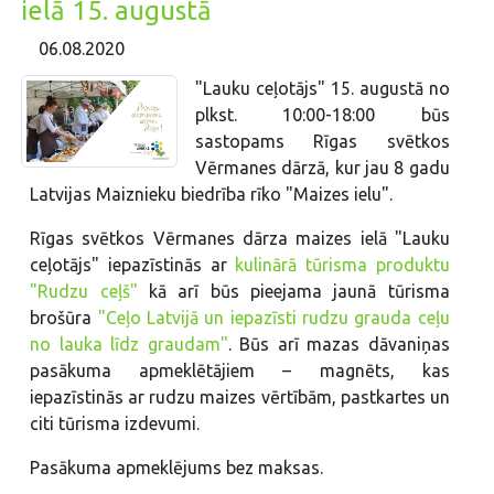
ielā 15. augustā
06.08.2020
"Lauku ceļotājs" 15. augustā no
plkst. 10:00-18:00 būs
sastopams Rīgas svētkos
Vērmanes dārzā, kur jau 8 gadu
Latvijas Maiznieku biedrība rīko "Maizes ielu".
Rīgas svētkos Vērmanes dārza maizes ielā "Lauku
ceļotājs" iepazīstinās ar
kulinārā tūrisma produktu
"Rudzu ceļš"
kā arī būs pieejama jaunā tūrisma
brošūra
"Ceļo Latvijā un iepazīsti rudzu grauda ceļu
no lauka līdz graudam"
. Būs arī mazas dāvaniņas
pasākuma apmeklētājiem – magnēts, kas
iepazīstinās ar rudzu maizes vērtībām, pastkartes un
citi tūrisma izdevumi.
Pasākuma apmeklējums bez maksas.