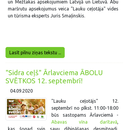
un Mežtakas apsekojumiem Latvijā un Lietuvā. Abu
maršrutu apsekojumus veica "Lauku ceļotāja" vides
un tūrisma eksperts Juris Smaļinskis.
Lasīt pilnu ziņas tekstu ...
"Sidra ceļš" Ārlavciema ĀBOLU
SVĒTKOS 12. septembrī!
04.09.2020
"Lauku ceļotājs" 12.
septembrī no plkst. 11:00-18:00
būs sastopams Ārlavciemā -
Abavas vīna darītavā
,
kas šogad svin savu dibināšanas desmitgadi,