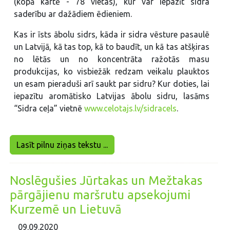
(kopā kartē - 78 vietas), kur var iepazīt sidra
saderību ar dažādiem ēdieniem.
Kas ir īsts ābolu sidrs, kāda ir sidra vēsture pasaulē
un Latvijā, kā tas top, kā to baudīt, un kā tas atšķiras
no lētās un no koncentrāta ražotās masu
produkcijas, ko visbiežāk redzam veikalu plauktos
un esam pieraduši arī saukt par sidru? Kur doties, lai
iepazītu aromātisko Latvijas ābolu sidru, lasāms
“Sidra ceļa” vietnē
www.celotajs.lv/sidracels
.
Lasīt pilnu ziņas tekstu ...
Noslēgušies Jūrtakas un Mežtakas
pārgājienu maršrutu apsekojumi
Kurzemē un Lietuvā
09.09.2020