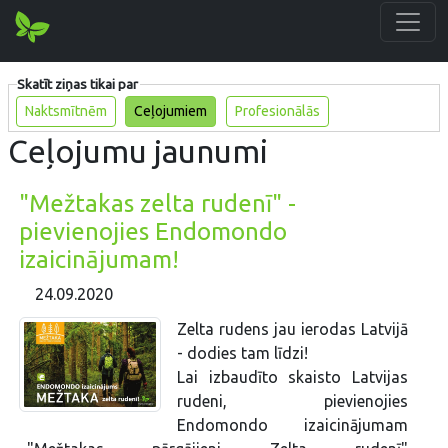
Skatīt ziņas tikai par
Naktsmītnēm
Ceļojumiem
Profesionālās
Ceļojumu jaunumi
"Mežtakas zelta rudenī" -
pievienojies Endomondo
izaicinājumam!
24.09.2020
Zelta rudens jau ierodas Latvijā
- dodies tam līdzi!
Lai izbaudīto skaisto Latvijas
rudeni, pievienojies
Endomondo izaicinājumam