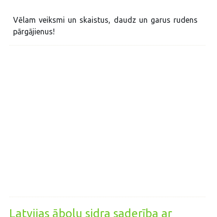
Vēlam veiksmi un skaistus, daudz un garus rudens
pārgājienus!
Latvijas ābolu sidra saderība ar