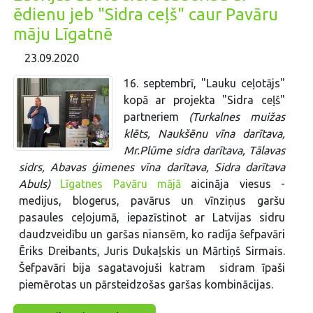
ēdienu jeb "Sidra ceļš" caur Pavāru
māju Līgatnē
23.09.2020
16. septembrī, "Lauku ceļotājs"
kopā ar projekta "Sidra ceļš"
partneriem
(Turkalnes muižas
klēts, Naukšēnu vīna darītava,
Mr.Plūme sidra darītava, Tālavas
sidrs, Abavas ģimenes vīna darītava, Sidra darītava
Abuls)
Līgatnes Pavāru mājā
aicināja viesus -
medijus, blogerus, pavārus un vīnziņus garšu
pasaules ceļojumā, iepazīstinot ar Latvijas sidru
daudzveidību un garšas niansēm, ko radīja šefpavāri
Ēriks Dreibants, Juris Dukaļskis un Mārtiņš Sirmais.
Šefpavāri bija sagatavojuši katram sidram īpaši
piemērotas un pārsteidzošas garšas kombinācijas.