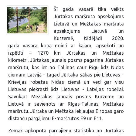
Šī gada vasarā tika veikts
Jūrtakas maršruta apsekojums
Lietuvā un Mežtakas maršruta
apsekojums Lietuvā un
Kurzemē, tādējādi 2020.
gada vasarā kopā noieti ar kājām, apsekoti un
izpētīti ~ 1270 km Jūrtakas un Mežtakas
kilometri. Jūrtakas jaunais posms pagarina Jūrtakas
maršrutu, kas iet no Tallinas caur Rīgu līdz Nidas
ciemam Latvijā - tagad Jūrtaka sākas pie Lietuvas -
Krievijas robežas Nidas ciemā un ved gar visu
Lietuvas piekrasti līdz Lietuvas - Latvijas robežai.
Savukārt Mežtakas jaunais posms Kurzemē un
Lietuvā ir savienots ar Rīgas-Tallinas Mežtakas
maršrutu. Jūrtaka un Mežtaka iekļaujas Eiropas garo
distanču pārgājienu E-maršrutos E9 un E11.
Zemāk apkopota pārgājienu statistika no Jūrtakas