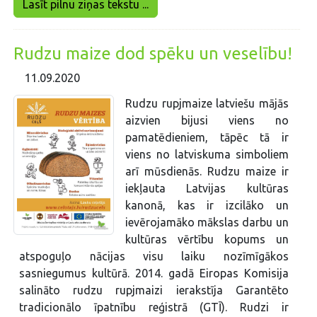
Lasīt pilnu ziņas tekstu ...
Rudzu maize dod spēku un veselību!
11.09.2020
Rudzu rupjmaize latviešu mājās
aizvien bijusi viens no
pamatēdieniem, tāpēc tā ir
viens no latviskuma simboliem
arī mūsdienās. Rudzu maize ir
iekļauta Latvijas kultūras
kanonā, kas ir izcilāko un
ievērojamāko mākslas darbu un
kultūras vērtību kopums un
atspoguļo nācijas visu laiku nozīmīgākos
sasniegumus kultūrā. 2014. gadā Eiropas Komisija
salināto rudzu rupjmaizi ierakstīja Garantēto
tradicionālo īpatnību reģistrā (GTĪ). Rudzi ir