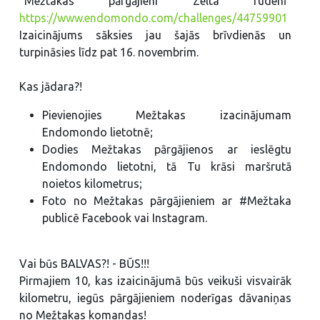
"Mežtakas pārgājieni Zelta rudenī"
https://www.endomondo.com/challenges/44759901
Izaicinājums sāksies jau šajās brīvdienās un
turpināsies līdz pat 16. novembrim.
Kas jādara?!
Pievienojies Mežtakas izacinājumam
Endomondo lietotnē;
Dodies Mežtakas pārgājienos ar ieslēgtu
Endomondo lietotni, tā Tu krāsi maršrutā
noietos kilometrus;
Foto no Mežtakas pārgājieniem ar #Mežtaka
publicē Facebook vai Instagram.
Vai būs BALVAS?! - BŪS!!!
Pirmajiem 10, kas izaicinājumā būs veikuši visvairāk
kilometru, iegūs pārgājieniem noderīgas dāvaniņas
no Mežtakas komandas!