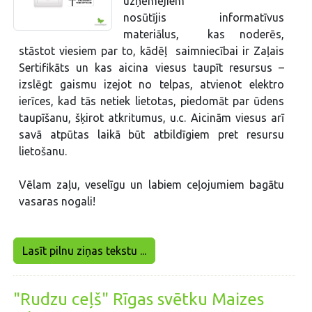
uzņēmējiem
nosūtījis informatīvus
materiālus, kas noderēs,
stāstot viesiem par to, kādēļ saimniecībai ir Zaļais
Sertifikāts un kas aicina viesus taupīt resursus –
izslēgt gaismu izejot no telpas, atvienot elektro
ierīces, kad tās netiek lietotas, piedomāt par ūdens
taupīšanu, šķirot atkritumus, u.c. Aicinām viesus arī
savā atpūtas laikā būt atbildīgiem pret resursu
lietošanu.
Vēlam zaļu, veselīgu un labiem ceļojumiem bagātu
vasaras nogali!
Lasīt pilnu ziņas tekstu ...
"Rudzu ceļš" Rīgas svētku Maizes