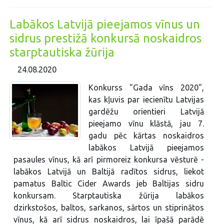
Labākos Latvijā pieejamos vīnus un
sidrus prestižā konkursā noskaidros
starptautiska žūrija
24.08.2020
Konkurss "Gada vīns 2020",
kas kļuvis par iecienītu Latvijas
gardēžu orientieri Latvijā
pieejamo vīnu klāstā, jau 7.
gadu pēc kārtas noskaidros
labākos Latvijā pieejamos
pasaules vīnus, kā arī pirmoreiz konkursa vēsturē -
labākos Latvijā un Baltijā radītos sidrus, liekot
pamatus Baltic Cider Awards jeb Baltijas sidru
konkursam. Starptautiska žūrija labākos
dzirkstošos, baltos, sarkanos, sārtos un stiprinātos
vīnus, kā arī sidrus noskaidros, lai īpašā parādē