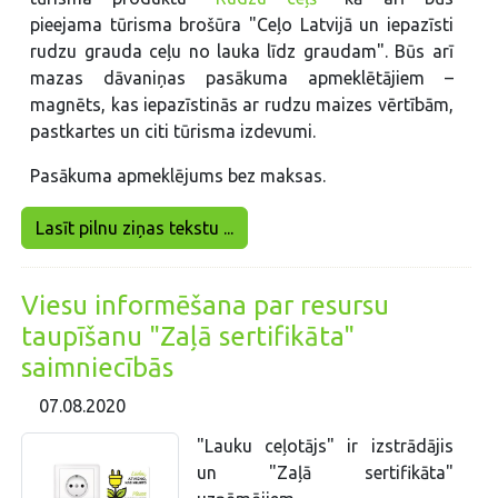
pieejama tūrisma brošūra "Ceļo Latvijā un iepazīsti
rudzu grauda ceļu no lauka līdz graudam". Būs arī
mazas dāvaniņas pasākuma apmeklētājiem –
magnēts, kas iepazīstinās ar rudzu maizes vērtībām,
pastkartes un citi tūrisma izdevumi.
Pasākuma apmeklējums bez maksas.
Lasīt pilnu ziņas tekstu ...
Viesu informēšana par resursu
taupīšanu "Zaļā sertifikāta"
saimniecībās
07.08.2020
"Lauku ceļotājs" ir izstrādājis
un "Zaļā sertifikāta"