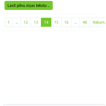
Lasīt pilnu ziņas tekstu ...
1
...
12
13
14
15
16
...
48
Nākam