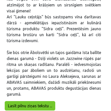
atzīmējot to ar krāšņiem un sirsnīgiem svētkiem
visai ģimenei!
Arī "Lauku ceļotājs" būs sastopams vīna darītavas
dārzā - apmeklētājus iepazīstināsim ar kulinārā
tūrisma produktu "Sidra ceļš". Prezentēsim jauno
tūrisma brošūru un karti "Sidra ceļš", kā arī citi
tūrisma izdevumi.
Šie būs otrie Ābolsvētki un tajos gaidāma īsta ballīte
dienas garumā - Dziļi violets un Jazzwine rūpēs par
ritma un skaņas radīšanu. Paralēli - iedvesmojošas
lekcijas par āboliem un to audzēšanu, radoši un
garšīgi pārsteigumi no Laura Aleksejeva, sarunas ar
ABAVAS saimniekiem, dažādi muzikāli priekšnesumi
un, protams, ABAVAS produktu degustācijas dienas
garumā.
Lasīt pilnu ziņas tekstu ...