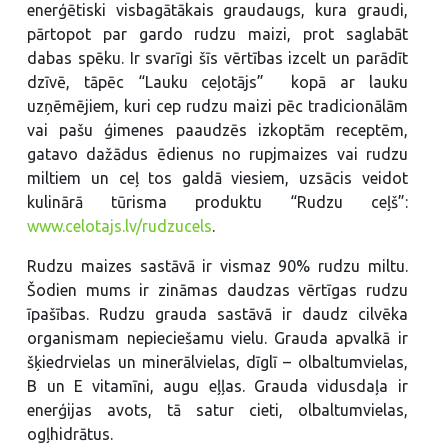
enerģētiski visbagātākais graudaugs, kura graudi,
pārtopot par gardo rudzu maizi, prot saglabāt
dabas spēku. Ir svarīgi šīs vērtības izcelt un parādīt
dzīvē, tāpēc “Lauku ceļotājs” kopā ar lauku
uzņēmējiem, kuri cep rudzu maizi pēc tradicionālām
vai pašu ģimenes paaudzēs izkoptām receptēm,
gatavo dažādus ēdienus no rupjmaizes vai rudzu
miltiem un ceļ tos galdā viesiem, uzsācis veidot
kulinārā tūrisma produktu “Rudzu ceļš”:
www.celotajs.lv/rudzucels
.
Rudzu maizes sastāvā ir vismaz 90% rudzu miltu.
Šodien mums ir zināmas daudzas vērtīgas rudzu
īpašības. Rudzu grauda sastāvā ir daudz cilvēka
organismam nepieciešamu vielu. Grauda apvalkā ir
šķiedrvielas un minerālvielas, dīglī – olbaltumvielas,
B un E vitamīni, augu eļļas. Grauda vidusdaļa ir
enerģijas avots, tā satur cieti, olbaltumvielas,
ogļhidrātus.