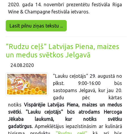
2020. gada 14. novembrī prezentētu festivāla Riga
Wine & Champagne festivāla ietvaros.
Lasīt pilnu ziņas tekstu ...
"Rudzu ceļš" Latvijas Piena, maizes
un medus svētkos Jelgavā
24.08.2020
"Lauku ceļotājs" 29. augustā no
plkst. 9:00-16:00 būs
sastopams Jelgavā, kur jau 20.
gadu pēc kārtas
notiks
Vispārējie Latvijas Piena, maizes un medus
svētki. "Lauku ceļotājs" būs atrodams Hercoga
Jēkaba laukumā, kur notiks svētku
gadatirgus.
Apmeklētājus iepazīstināsim ar kulinārā
tūrisma produktu
"Rudzu ceļš"
kā arī būs