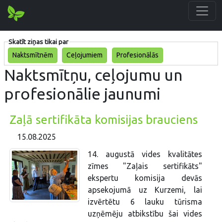
Skatīt ziņas tikai par
Naktsmītnēm
Ceļojumiem
Profesionālās
Naktsmītņu, ceļojumu un
profesionālie jaunumi
Zaļā sertifikāta komisijas brauciens
15.08.2025
14. augustā vides kvalitātes
zīmes "Zaļais sertifikāts"
ekspertu komisija devās
apsekojumā uz Kurzemi, lai
izvērtētu 6 lauku tūrisma
uzņēmēju atbikstību šai vides