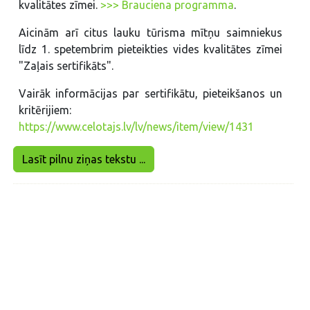
kvalitātes zīmei.
>>> Brauciena programma
.
Aicinām arī citus lauku tūrisma mītņu saimniekus
līdz 1. spetembrim pieteikties vides kvalitātes zīmei
"Zaļais sertifikāts".
Vairāk informācijas par sertifikātu, pieteikšanos un
kritērijiem:
https://www.celotajs.lv/lv/news/item/view/1431
Lasīt pilnu ziņas tekstu ...