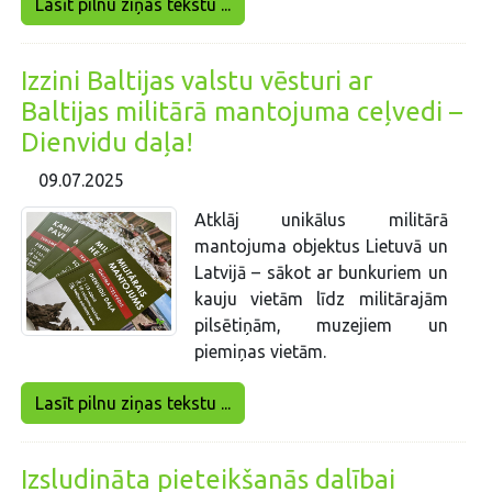
Lasīt pilnu ziņas tekstu ...
Izzini Baltijas valstu vēsturi ar
Baltijas militārā mantojuma ceļvedi –
Dienvidu daļa!
09.07.2025
Atklāj unikālus militārā
mantojuma objektus Lietuvā un
Latvijā – sākot ar bunkuriem un
kauju vietām līdz militārajām
pilsētiņām, muzejiem un
piemiņas vietām.
Lasīt pilnu ziņas tekstu ...
Izsludināta pieteikšanās dalībai