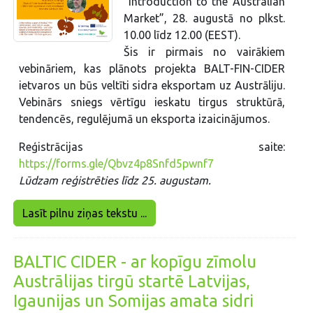
“Introduction to the Australian
Market”, 28. augustā no plkst.
10.00 līdz 12.00 (EEST).
Šis ir pirmais no vairākiem
vebināriem, kas plānots projekta BALT-FIN-CIDER
ietvaros un būs veltīti sidra eksportam uz Austrāliju.
Vebinārs sniegs vērtīgu ieskatu tirgus struktūrā,
tendencēs, regulējumā un eksporta izaicinājumos.
Reģistrācijas saite:
https://forms.gle/Qbvz4p8Snfd5pwnf7
Lūdzam reģistrēties līdz 25. augustam.
Lasīt pilnu ziņas tekstu ...
BALTIC CIDER - ar kopīgu zīmolu
Austrālijas tirgū startē Latvijas,
Igaunijas un Somijas amata sidri