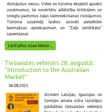
domājošus viesus. Vides un tūrisma eksperti apseko
uzņēmumus, lai novērtētu atbilstību kritērijiem un
sniegtu padomus zaļas saimniekošanas risinājumos.
Tūrisma uzņēmēji laukos aicināti pieteikties
bezmaksas apsekojumam un “Zaļā sertifikāta”
saņemšanai.
Lasīt pilnu ziņas tekstu ...
Tiešsaistes vebinārs 28. augustā:
"Introduction to the Australian
Market"
06.08.2025
Aicinām Latvijas, Igaunijas un
Somijas amata sidra ražotājus
piedalīties tiešsaistes vebinārā