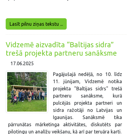
Lasīt pilnu ziņas tekstu ...
Vidzemē aizvadīta “Baltijas sidra”
trešā projekta partneru sanāksme
17.06.2025
Pagājušajā nedēļā, no 10. līdz
11. jūnijam, Vidzemē notika
projekta "Baltijas sidrs" trešā
partneru sanāksme, kurā
pulcējās projekta partneri un
sidra ražotāji no Latvijas un
Igaunijas. Sanāksmē tika
pārrunātas mārketinga aktivitātes, diskutēts par
pilotingu un analīžu veikšanu, kā arī par teruāra karti.