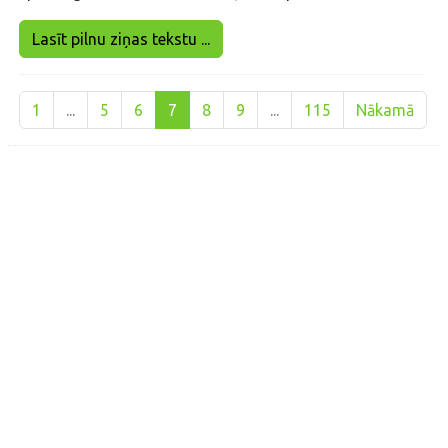
Lasīt pilnu ziņas tekstu ...
1
...
5
6
7
8
9
...
115
Nākamā