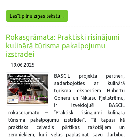
Lasīt pilnu ziņas tekstu ...
Rokasgrāmata: Praktiski risinājumi
kulinārā tūrisma pakalpojumu
izstrādei
19.06.2025
BASCIL projekta partneri,
sadarbojoties ar kulinārā
tūrisma ekspertiem Hubertu
Goneru un Niklasu Fjellstrēmu,
ir izveidojuši BASCIL
rokasgrāmatu – “Praktiski risinājumi kulinārā
tūrisma pakalpojumu izstrādei”. Tā tapusi kā
praktisks ceļvedis pārtikas ražotājiem un
zemniekiem, kuri vēlas paplašināt savu darbību,