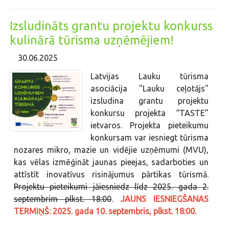
Izsludināts grantu projektu konkurss
kulinārā tūrisma uzņēmējiem!
30.06.2025
Latvijas Lauku tūrisma
asociācija "Lauku ceļotājs"
izsludina grantu projektu
konkursu projekta “TASTE”
ietvaros. Projekta pieteikumu
konkursam var iesniegt tūrisma
nozares mikro, mazie un vidējie uzņēmumi (MVU),
kas vēlas izmēģināt jaunas pieejas, sadarboties un
attīstīt inovatīvus risinājumus pārtikas tūrismā.
Projektu pieteikumi jāiesniedz līdz 2025. gada 2.
septembrim plkst. 18:00
.
JAUNS IESNIEGŠANAS
TERMIŅŠ: 2025. gada 10. septembris, plkst. 18:00.