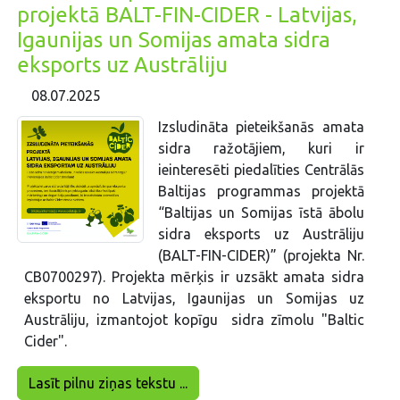
projektā BALT-FIN-CIDER - Latvijas,
Igaunijas un Somijas amata sidra
eksports uz Austrāliju
08.07.2025
Izsludināta pieteikšanās amata
sidra ražotājiem, kuri ir
ieinteresēti piedalīties Centrālās
Baltijas programmas projektā
“Baltijas un Somijas īstā ābolu
sidra eksports uz Austrāliju
(BALT-FIN-CIDER)” (projekta Nr.
CB0700297). Projekta mērķis ir uzsākt amata sidra
eksportu no Latvijas, Igaunijas un Somijas uz
Austrāliju, izmantojot kopīgu sidra zīmolu "Baltic
Cider".
Lasīt pilnu ziņas tekstu ...