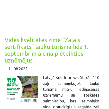
Vides kvalitātes zīme “Zaļais
sertifikāts” lauku tūrismā līdz 1.
septembrim aicina pieteikties
uzņēmējus
11.08.2025
Latvijā šobrīd ir vairāk kā 110
zaļi saimniekojoši lauku
tūrisma mītņu, ēdināšanas
uzņēmumu un apskates
saimniecību, kas saimnieko
videi draudzīgi un sagaida zaļi