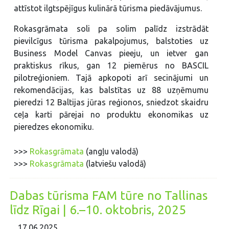
attīstot ilgtspējīgus kulinārā tūrisma piedāvājumus.
Rokasgrāmata soli pa solim palīdz izstrādāt
pievilcīgus tūrisma pakalpojumus, balstoties uz
Business Model Canvas pieeju, un ietver gan
praktiskus rīkus, gan 12 piemērus no BASCIL
pilotreģioniem. Tajā apkopoti arī secinājumi un
rekomendācijas, kas balstītas uz 88 uzņēmumu
pieredzi 12 Baltijas jūras reģionos, sniedzot skaidru
ceļa karti pārejai no produktu ekonomikas uz
pieredzes ekonomiku.
>>>
Rokasgrāmata
(angļu valodā)
>>>
Rokasgrāmata
(latviešu valodā)
Dabas tūrisma FAM tūre no Tallinas
līdz Rīgai | 6.–10. oktobris, 2025
17.06.2025