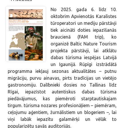
No 2025. gada 6. līdz 10.
oktobrim Apvienotās Karalistes
tūroperatori un mediju pārstāvji
tiek aicināti doties iepazīšanās
braucienā (FAM trip), ko
organizē Baltic Nature Tourism
projekta pārstāvji, lai atklātu
dabas tūrisma iespējas Latvijā
un Igaunijā. Rūpīgi izstrādātā
programma iekļauj sezonas aktualitātes – putnu
migrāciju, purvu ainavas, pirts tradīcijas un vietējo
gastronomiju. Dalībnieki dosies no Tallinas līdz
Rīgai, iepazīstot autentiskus dabas tūrisma
piedāvājumus, kas piemēroti starptautiskajam
tirgum. tūrisma nozares profesionāļiem – piemēram,
ceļojumu aģentiem, žurnālistiem un blogeriem –, lai
viņi labāk iepazītu galamērķi un vēlāk to
popularizētu savās auditorijās.