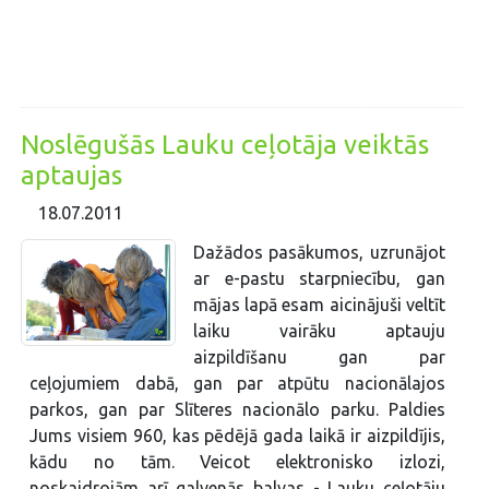
Noslēgušās Lauku ceļotāja veiktās
aptaujas
18.07.2011
Dažādos pasākumos, uzrunājot
ar e-pastu starpniecību, gan
mājas lapā esam aicinājuši veltīt
laiku vairāku aptauju
aizpildīšanu gan par
ceļojumiem dabā, gan par atpūtu nacionālajos
parkos, gan par Slīteres nacionālo parku. Paldies
Jums visiem 960, kas pēdējā gada laikā ir aizpildījis,
kādu no tām. Veicot elektronisko izlozi,
noskaidrojām arī galvenās balvas - Lauku ceļotāju