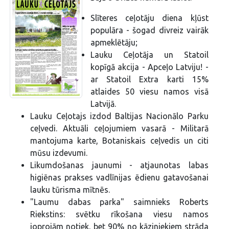
Slīteres ceļotāju diena kļūst
populāra - šogad divreiz vairāk
apmeklētāju;
Lauku Ceļotāja un Statoil
kopīgā akcija - Apceļo Latviju! -
ar Statoil Extra karti 15%
atlaides 50 viesu namos visā
Latvijā.
Lauku Ceļotajs izdod Baltijas Nacionālo Parku
ceļvedi. Aktuāli ceļojumiem vasarā - Militarā
mantojuma karte, Botaniskais ceļvedis un citi
mūsu izdevumi.
Likumdošanas jaunumi - atjaunotas labas
higiēnas prakses vadlīnijas ēdienu gatavošanai
lauku tūrisma mītnēs.
"Laumu dabas parka" saimnieks Roberts
Riekstins: svētku rīkošana viesu namos
joprojām notiek, bet 90% no kāziniekiem strāda