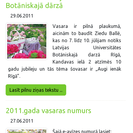
Botāniskajā dārzā
29.06.2011
Vasara ir pilnā plaukumā,
aicinām to baudīt Ziedu Ballē,
kas no 7. līdz 10. jūlijam notiks
Latvijas Universitātes
Botāniskajā darzā Rīgā,
Kandavas ielā 2 atzīmēs 10
gadu jubileju un tās tēma šovasar ir „Augi ienāk
Rīgā”.
Lasīt pilnu ziņas tekstu ...
2011.gada vasaras numurs
27.06.2011
Šajā e-avīzes numurā lasiet: