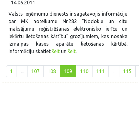
14.06.2011
Valsts ieņēmumu dienests ir sagatavojis informāciju
par MK noteikumu Nr.282 "Nodokļu un citu
maksājumu reģistrēšanas elektronisko ierīču un
iekārtu lietošanas kārtību" grozījumiem, kas nosaka
izmaiņas kases aparātu lietošanas kārtībā.
Informāciju skatiet
šeit
un
šeit
.
1
...
107
108
109
110
111
...
115