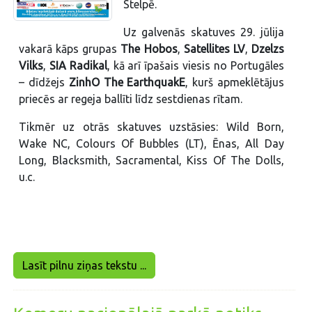
Stelpē.
Uz galvenās skatuves 29. jūlija
vakarā kāps grupas
The Hobos
,
Satellites LV
,
Dzelzs
Vilks
,
SIA Radikal
, kā arī īpašais viesis no Portugāles
– dīdžejs
Z
inhO The EarthquakE
, kurš apmeklētājus
priecēs ar regeja ballīti līdz sestdienas rītam.
Tikmēr uz otrās skatuves uzstāsies: Wild Born,
Wake NC, Colours Of Bubbles (LT), Ēnas, All Day
Long, Blacksmith, Sacramental, Kiss Of The Dolls,
u.c.
Lasīt pilnu ziņas tekstu ...