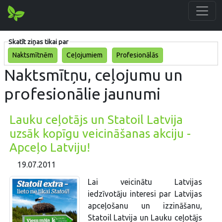
Skatīt ziņas tikai par
Naktsmītnēm
Ceļojumiem
Profesionālās
Naktsmītņu, ceļojumu un
profesionālie jaunumi
Lauku ceļotājs un Statoil Latvija
uzsāk kopīgu veicināšanas akciju -
Apceļo Latviju!
19.07.2011
Lai veicinātu Latvijas
iedzīvotāju interesi par Latvijas
apceļošanu un izzināšanu,
Statoil Latvija un Lauku ceļotājs