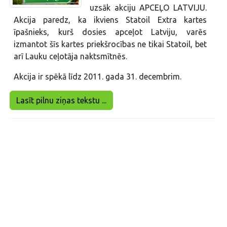
uzsāk akciju APCEĻO LATVIJU.
Akcija paredz, ka ikviens Statoil Extra kartes
īpašnieks, kurš dosies apceļot Latviju, varēs
izmantot šīs kartes priekšrocības ne tikai Statoil, bet
arī Lauku ceļotāja naktsmītnēs.
Akcija ir spēkā līdz 2011. gada 31. decembrim.
Lasīt pilnu ziņas tekstu ...