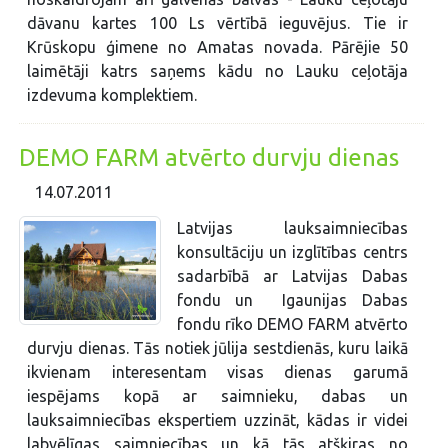
dāvanu kartes 100 Ls vērtībā ieguvējus. Tie ir
Krūskopu ģimene no Amatas novada. Pārējie 50
laimētāji katrs saņems kādu no Lauku ceļotāja
izdevuma komplektiem.
DEMO FARM atvērto durvju dienas
14.07.2011
Latvijas lauksaimniecības
konsultāciju un izglītības centrs
sadarbībā ar Latvijas Dabas
fondu un Igaunijas Dabas
fondu rīko DEMO FARM atvērto
durvju dienas. Tās notiek jūlija sestdienās, kuru laikā
ikvienam interesentam visas dienas garumā
iespējams kopā ar saimnieku, dabas un
lauksaimniecības ekspertiem uzzināt, kādas ir videi
labvēlīgas saimniecības un kā tās atšķiras no