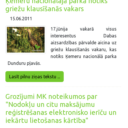
Ķemeru nacionālajā parkā notiks
griežu klausīšanās vakars
15.06.2011
17.jūnija vakarā visus
interesentus Dabas
aizsardzības pārvalde aicina uz
griežu klausīšanās vakaru, kas
notiks Ķemeru nacionālā parka
Dunduru pļavās.
Lasīt pilnu ziņas tekstu ...
Grozījumi MK noteikumos par
"Nodokļu un citu maksājumu
reģistrēšanas elektronisko ierīču un
iekārtu lietošanas kārtība"