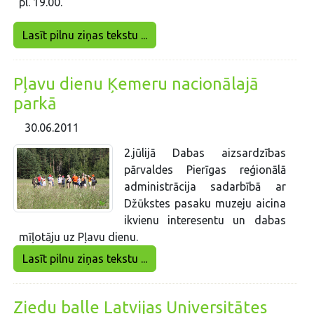
pl. 19.00.
Lasīt pilnu ziņas tekstu ...
Pļavu dienu Ķemeru nacionālajā
parkā
30.06.2011
2.jūlijā Dabas aizsardzības
pārvaldes Pierīgas reģionālā
administrācija sadarbībā ar
Džūkstes pasaku muzeju aicina
ikvienu interesentu un dabas
mīļotāju uz Pļavu dienu.
Lasīt pilnu ziņas tekstu ...
Ziedu balle Latvijas Universitātes