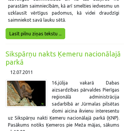
parastām saimniecībām, kā arī smelties iedvesmu un
uzklausīt vērtīgus padomus, kā videi draudzīgi
saimniekot savā lauku sētā.
Lasīt pilnu ziņas tekstu ...
Sikspārņu nakts Ķemeru nacionālajā
parkā
12.07.2011
16.jūlija vakarā Dabas
aizsardzības pārvaldes Pierīgas
reģionālā administrācija
sadarbībā ar Jūrmalas pilsētas
domi aicina ikvienu interesentu
uz Sikspārņu nakti Ķemeru nacionālajā parkā (ĶNP).
Pasākums notiks Ķemeros pie Meža mājas, sākums