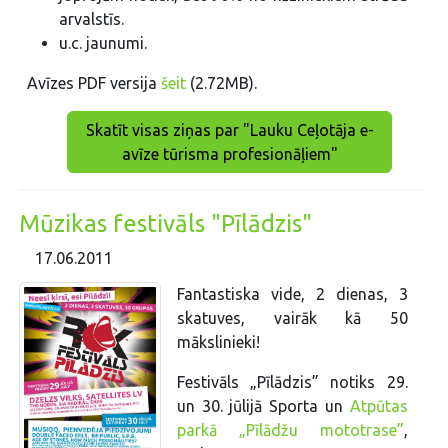
arvalstīs.
u.c. jaunumi.
Avīzes PDF versija
šeit
(2.72MB).
Skatīt visas ziņas par "Lauku Ceļotāja e-
avīze tūrisma profesionāļiem"
Mūzikas festivāls "Pīlādzis"
17.06.2011
Fantastiska vide, 2 dienas, 3
skatuves, vairāk kā 50
mākslinieki!
Festivāls „Pīlādzis” notiks 29.
un 30. jūlijā Sporta un
Atpūtas
parkā „Pīlādžu mototrase”
,