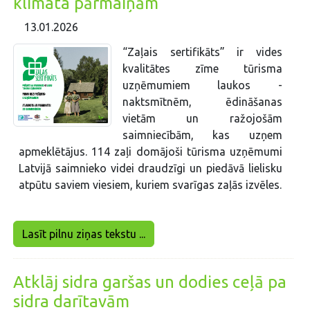
klimata pārmaiņām
13.01.2026
“Zaļais sertifikāts” ir vides
kvalitātes zīme tūrisma
uzņēmumiem laukos -
naktsmītnēm, ēdināšanas
vietām un ražojošām
saimniecībām, kas uzņem
apmeklētājus. 114 zaļi domājoši tūrisma uzņēmumi
Latvijā saimnieko videi draudzīgi un piedāvā lielisku
atpūtu saviem viesiem, kuriem svarīgas zaļās izvēles.
Lasīt pilnu ziņas tekstu ...
Atklāj sidra garšas un dodies ceļā pa
sidra darītavām