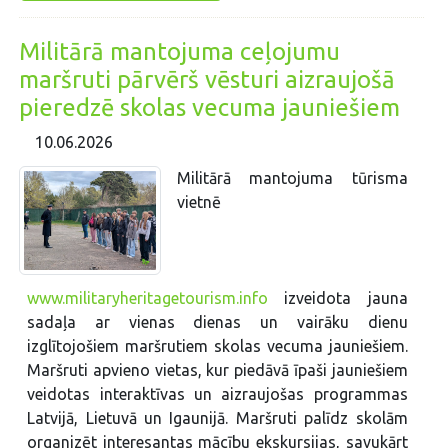
Militārā mantojuma ceļojumu
maršruti pārvērš vēsturi aizraujošā
pieredzē skolas vecuma jauniešiem
10.06.2026
Militārā mantojuma tūrisma
vietnē
www.militaryheritagetourism.info
izveidota jauna
sadaļa ar vienas dienas un vairāku dienu
izglītojošiem maršrutiem skolas vecuma jauniešiem.
Maršruti apvieno vietas, kur piedāvā īpaši jauniešiem
veidotas interaktīvas un aizraujošas programmas
Latvijā, Lietuvā un Igaunijā. Maršruti palīdz skolām
organizēt interesantas mācību ekskursijas, savukārt