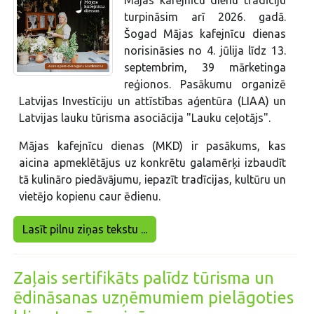
Mājas kafejnīcu dienu tradīciju
turpināsim arī 2026. gadā.
Šogad Mājas kafejnīcu dienas
norisināsies no 4. jūlija līdz 13.
septembrim, 39 mārketinga
reģionos. Pasākumu organizē
Latvijas Investīciju un attīstības aģentūra (LIAA) un
Latvijas lauku tūrisma asociācija "Lauku ceļotājs".
Mājas kafejnīcu dienas (MKD) ir pasākums, kas
aicina apmeklētājus uz konkrētu galamērķi izbaudīt
tā kulināro piedāvājumu, iepazīt tradīcijas, kultūru un
vietējo kopienu caur ēdienu.
Lasīt pilnu ziņas tekstu ...
Zaļais sertifikāts palīdz tūrisma un
ēdināsanas uzņēmumiem pielāgoties