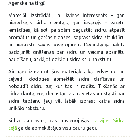
Āgenskalna tirgū.
Materiāli izstrādāti, lai ikviens interesents – gan
pieredzējis sidra cienītājs, gan iesācējs – varētu
iemācīties, kā soli pa solim degustēt sidru, atpazīt
aromātus un garšas nianses, saprast sidra struktūru
un pierakstīt savus novērojumus. Degustācija palīdz
padziļināt zināšanas par sidru un veicina apzinātu
baudīšanu, atklājot dažādu sidra stilu raksturu.
Aicinām izmantot šos materiālus kā iedvesmu un
ceļvedi, dodoties apmeklēt sidra darītavas un
nobaudīt sidru tur, kur tas ir radīts. Tikšanās ar
sidra darītājiem, degustācijas uz vietas un stāsti par
sidra tapšanu ļauj vēl labāk izprast katra sidra
unikālo raksturu.
Sidra darītavas, kas apvienojušās
Latvijas Sidra
ceļā
gaida apmeklētājus visu cauru gadu!