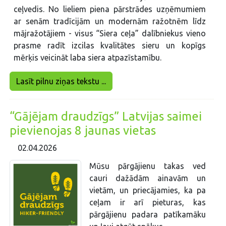
ceļvedis. No lieliem piena pārstrādes uzņēmumiem
ar senām tradīcijām un modernām ražotnēm līdz
mājražotājiem - visus “Siera ceļa” dalībniekus vieno
prasme radīt izcilas kvalitātes sieru un kopīgs
mērķis veicināt laba siera atpazīstamību.
Lasīt pilnu ziņas tekstu ...
“Gājējam draudzīgs” Latvijas saimei
pievienojas 8 jaunas vietas
02.04.2026
Mūsu pārgājienu takas ved
cauri dažādām ainavām un
vietām, un priecājamies, ka pa
ceļam ir arī pieturas, kas
pārgājienu padara patīkamāku