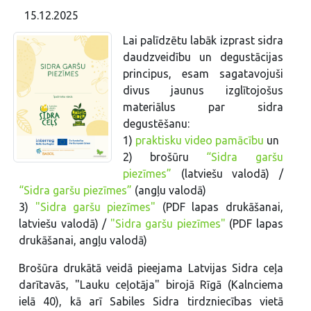
15.12.2025
Lai palīdzētu labāk izprast sidra
daudzveidību un degustācijas
principus, esam sagatavojuši
divus jaunus izglītojošus
materiālus par sidra
degustēšanu:
1)
praktisku video pamācību
un
2) brošūru
“Sidra garšu
piezīmes”
(latviešu valodā) /
“Sidra garšu piezīmes”
(angļu valodā)
3)
"Sidra garšu piezīmes"
(PDF lapas drukāšanai,
latviešu valodā) /
"Sidra garšu piezīmes"
(PDF lapas
drukāšanai, angļu valodā)
Brošūra drukātā veidā pieejama Latvijas Sidra ceļa
darītavās, "Lauku ceļotāja" birojā Rīgā (Kalnciema
ielā 40), kā arī Sabiles Sidra tirdzniecības vietā