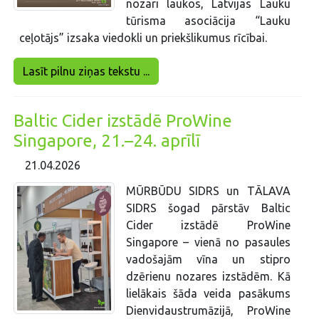
nozari laukos, Latvijas Lauku
tūrisma asociācija “Lauku
ceļotājs” izsaka viedokli un priekšlikumus rīcībai.
Lasīt pilnu ziņas tekstu ...
Baltic Cider izstādē ProWine
Singapore, 21.–24. aprīlī
21.04.2026
MŪRBŪDU SIDRS un TĀLAVA
SIDRS šogad pārstāv Baltic
Cider izstādē ProWine
Singapore – vienā no pasaules
vadošajām vīna un stipro
dzērienu nozares izstādēm. Kā
lielākais šāda veida pasākums
Dienvidaustrumāzijā, ProWine