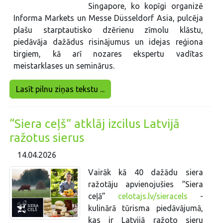
Singapore, ko kopīgi organizē
Informa Markets un Messe Düsseldorf Asia, pulcēja
plašu starptautisko dzērienu zīmolu klāstu,
piedāvāja dažādus risinājumus un idejas reģiona
tirgiem, kā arī nozares ekspertu vadītas
meistarklases un seminārus.
Lasīt pilnu ziņas tekstu ...
“Siera ceļš” atklāj izcilus Latvijā
ražotus sierus
14.04.2026
Vairāk kā 40 dažādu siera
ražotāju apvienojušies “Siera
ceļā”
celotajs.lv/sieracels
-
kulinārā tūrisma piedāvājumā,
kas ir Latvijā ražoto sieru