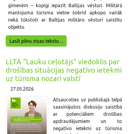
ģimenēm – kopīgi iepazīt Baltijas vēsturi. Militārā
mantojuma tūrisma vietne šobrīd apkopo vairāk
nekā tūkstoti ar Baltijas militāro vēsturi saistītu
objektu.
Lasīt pilnu ziņas tekstu ...
LLTA “Lauku ceļotājs” viedoklis par
drošības situācijas negatīvo ietekmi
uz tūrisma nozari valstī
27.05.2026
Atsaucoties uz publiskajā telpā
saasinājušos diskusiju saistībā
ar potenciāliem drošības
apdraudējumiem un to
negatīvo ietekmi uz tūrisma