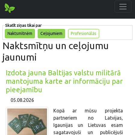
Skatīt ziņas tikai par
Naktsmītnēm
Ceļojumiem
Profesionālās
Naktsmītņu un ceļojumu
jaunumi
Izdota jauna Baltijas valstu militārā
mantojuma karte ar informāciju par
pieejamību
05.08.2026
Kopā ar mūsu projekta
partneriem no Latvijas,
Igaunijas un Lietuvas esam
sagatavojuši un publicējuši