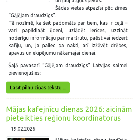
un ļauj atgūt spēkus.
Šādas vietas atpazīsi pēc zīmes
“Gājējam draudzīgs”.
Tā nozīmē, ka šeit padomāts par tiem, kas ir ceļā –
vari papildināt ūdeni, uzlādēt ierīces, uzzināt
noderīgu informāciju par maršrutu, paēst vai iedzert
kafiju, un, ja paliec pa nakti, arī izžāvēt drēbes,
apavus un ekipējumu nākamajai dienai.
Šajā pavasarī “Gājējam draudzīgs” Latvijas saimei
pievienojušies:
Lasīt pilnu ziņas tekstu ...
Mājas kafejnīcu dienas 2026: aicinām
pieteikties reģionu koordinatorus
19.02.2026