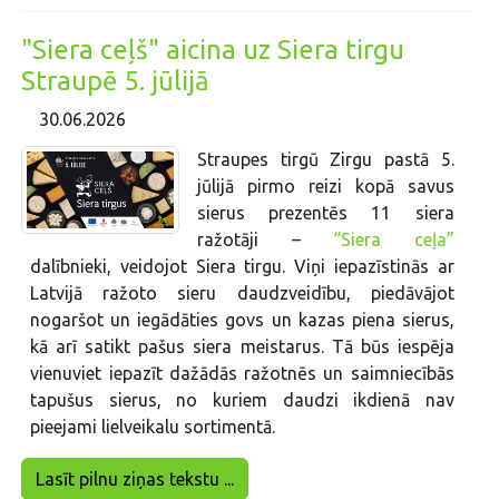
"Siera ceļš" aicina uz Siera tirgu
Straupē 5. jūlijā
30.06.2026
Straupes tirgū Zirgu pastā 5.
jūlijā pirmo reizi kopā savus
sierus prezentēs 11 siera
ražotāji –
“Siera ceļa”
dalībnieki, veidojot Siera tirgu. Viņi iepazīstinās ar
Latvijā ražoto sieru daudzveidību, piedāvājot
nogaršot un iegādāties govs un kazas piena sierus,
kā arī satikt pašus siera meistarus. Tā būs iespēja
vienuviet iepazīt dažādās ražotnēs un saimniecībās
tapušus sierus, no kuriem daudzi ikdienā nav
pieejami lielveikalu sortimentā.
Lasīt pilnu ziņas tekstu ...