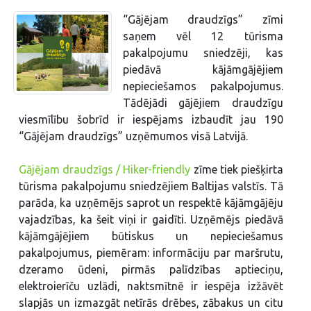
“Gājējam draudzīgs” zīmi
saņem vēl 12 tūrisma
pakalpojumu sniedzēji, kas
piedāvā kājāmgājējiem
nepieciešamos pakalpojumus.
Tādējādi gājējiem draudzīgu
viesmīlību šobrīd ir iespējams izbaudīt jau 190
“Gājējam draudzīgs” uzņēmumos visā Latvijā.
Gājējam draudzīgs / Hiker-friendly
zīme tiek piešķirta
tūrisma pakalpojumu sniedzējiem Baltijas valstīs. Tā
parāda, ka uzņēmējs saprot un respektē kājāmgājēju
vajadzības, ka šeit viņi ir gaidīti. Uzņēmējs piedāvā
kājāmgājējiem būtiskus un nepieciešamus
pakalpojumus, piemēram: informāciju par maršrutu,
dzeramo ūdeni, pirmās palīdzības aptieciņu,
elektroierīču uzlādi, naktsmītnē ir iespēja izžāvēt
slapjās un izmazgāt netīrās drēbes, zābakus un citu