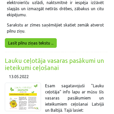
elektroierīču uzlādi, naktsmītnē ir iespēja izžāvēt
slapjās un izmazgāt netīrās drēbes, zābakus un citu
ekipējumu.
Sarakstu ar zīmes saņēmējiet skatiet zemāk atverot
pilnu ziņu.
Lasīt pilnu ziņas tekstu ...
Lauku ceļotāja vasaras pasākumi un
ieteikumi ceļošanai
13.05.2022
Esam sagatavojuši "Lauku
ceļotāja" info lapu ar mūsu šīs
vasaras pasākumiem un
ieteikumiem ceļošanai Latvijā
un Baltijā. Tajā lasiet: