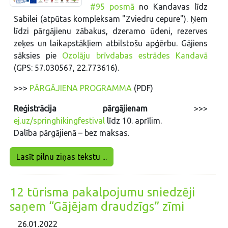
#95 posmā
no Kandavas līdz
Sabilei (atpūtas kompleksam "Zviedru cepure"). Ņem
līdzi pārgājienu zābakus, dzeramo ūdeni, rezerves
zeķes un laikapstākļiem atbilstošu apģērbu. Gājiens
sāksies pie
Ozolāju brīvdabas estrādes Kandavā
(GPS: 57.030567, 22.773616).
>>>
PĀRGĀJIENA PROGRAMMA
(PDF)
Reģistrācija pārgājienam
>>>
ej.uz/springhikingfestival
līdz 10. aprīlim.
Dalība pārgājienā – bez maksas.
Lasīt pilnu ziņas tekstu ...
12 tūrisma pakalpojumu sniedzēji
saņem “Gājējam draudzīgs” zīmi
26.01.2022