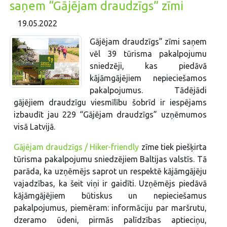
saņem “Gājējam draudzīgs” zīmi
19.05.2022
Gājējam draudzīgs” zīmi saņem
vēl 39 tūrisma pakalpojumu
sniedzēji, kas piedāvā
kājāmgājējiem nepieciešamos
pakalpojumus. Tādējādi
gājējiem draudzīgu viesmīlību šobrīd ir iespējams
izbaudīt jau 229 “Gājējam draudzīgs” uzņēmumos
visā Latvijā.
Gājējam draudzīgs / Hiker-friendly
zīme tiek piešķirta
tūrisma pakalpojumu sniedzējiem Baltijas valstīs. Tā
parāda, ka uzņēmējs saprot un respektē kājāmgājēju
vajadzības, ka šeit viņi ir gaidīti. Uzņēmējs piedāvā
kājāmgājējiem būtiskus un nepieciešamus
pakalpojumus, piemēram: informāciju par maršrutu,
dzeramo ūdeni, pirmās palīdzības aptieciņu,