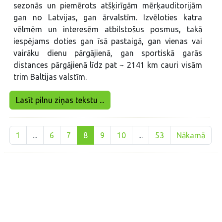
sezonās un piemērots atšķirīgām mērķauditorijām
gan no Latvijas, gan ārvalstīm. Izvēloties katra
vēlmēm un interesēm atbilstošus posmus, takā
iespējams doties gan īsā pastaigā, gan vienas vai
vairāku dienu pārgājienā, gan sportiskā garās
distances pārgājienā līdz pat ~ 2141 km cauri visām
trim Baltijas valstīm.
Lasīt pilnu ziņas tekstu ...
1
...
6
7
8
9
10
...
53
Nākamā