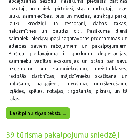
apceļošanas sezonu. Pasākumā piedalās pārtikas
ražotāji, amatnieki, pirtnieki, stādu audzētāji, lielās
lauku saimniecības, pilis un muižas, atrakciju parki,
lauku krodziņi un restorāni, dabas takas,
naktsmītnes un daudzi citi. Pasākuma dienā
saimnieki piedāvā īpaši sagatavotas programmas un
atlaides saviem ražojumiem un pakalpojumiem.
Plašajā piedāvājumā ir gardumu degustācijas,
saimnieku vadītas ekskursijas un stāsti par savu
uzņēmumu un saimniekošanu, meistarklases,
radošās darbnīcas, mājdzīvnieku skatīšana un
mīļošana, pārgājieni, laivošana, makšķerēšana,
izjādes, spēles, rotaļas, tirgošanās, pikniki, un tā
tālāk.
Lasīt pilnu ziņas tekstu ...
39 tūrisma pakalpojumu sniedzēji