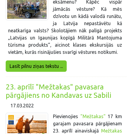
eksāmenu? Kāpēc vispār
jāmācās vēsture? Kā mēs
dzīvotu un kādā valodā runātu,
ja Latvija nepastāvētu kā
neatkarīga valsts? Skolotājiem nāk palīgā projekts
„Latvijas un Igaunijas kopīgā Militārā Mantojuma
tūrisma produkts”, aicinot klases ekskursijās uz
vietām, kurās risinājušies svarīgi vēstures notikumi.
Lasīt pilnu ziņas tekstu ...
23. aprīlī "Mežtakas" pavasara
pārgājiens no Kandavas uz Sabili
17.03.2022
Pievienojies
"Mežtakas"
17 km
garajam pavasara pārgājienam
23. aprīlī ainaviskajā
Mežtakas