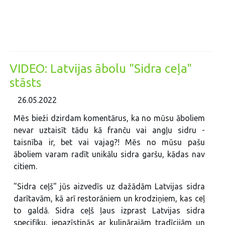
VIDEO: Latvijas ābolu "Sidra ceļa"
stāsts
26.05.2022
Mēs bieži dzirdam komentārus, ka no mūsu āboliem
nevar uztaisīt tādu kā franču vai angļu sidru -
taisnība ir, bet vai vajag?! Mēs no mūsu pašu
āboliem varam radīt unikālu sidra garšu, kādas nav
citiem.
"Sidra ceļš" jūs aizvedīs uz dažādām Latvijas sidra
darītavām, kā arī restorāniem un krodziņiem, kas ceļ
to galdā. Sidra ceļš ļaus izprast Latvijas sidra
specifiku, iepazīstinās ar kulinārajām tradīcijām un