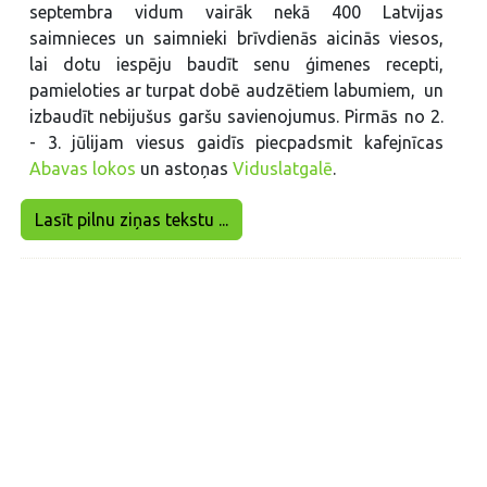
septembra vidum vairāk nekā 400 Latvijas
saimnieces un saimnieki brīvdienās aicinās viesos,
lai dotu iespēju baudīt senu ģimenes recepti,
pamieloties ar turpat dobē audzētiem labumiem, un
izbaudīt nebijušus garšu savienojumus. Pirmās no 2.
- 3. jūlijam viesus gaidīs piecpadsmit kafejnīcas
Abavas lokos
un astoņas
Viduslatgalē
.
Lasīt pilnu ziņas tekstu ...