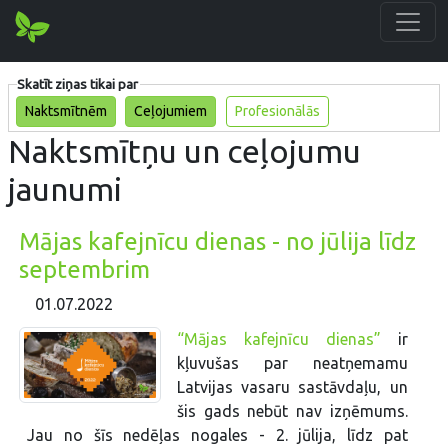
Skatīt ziņas tikai par
Naktsmītnēm
Ceļojumiem
Profesionālās
Naktsmītņu un ceļojumu
jaunumi
Mājas kafejnīcu dienas - no jūlija līdz
septembrim
01.07.2022
“Mājas kafejnīcu dienas”
ir
kļuvušas par neatņemamu
Latvijas vasaru sastāvdaļu, un
šis gads nebūt nav izņēmums.
Jau no šīs nedēļas nogales - 2. jūlija, līdz pat