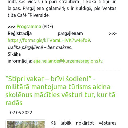
mitrākās vietās un pāri strautiem ir koka tiltiņi un
laipas. Pārgājiena galamērķis ir Kuldīgā, pie Ventas
tilta Cafè “Riverside.
>>>
Programma
(PDF)
Reģistrācija pārgājienam
>>>
https://forms.gle/kTVamLHiVK7w46fo9
.
Dalība pārgājienā – bez maksas.
Sīkāka
informācija:
aija.neilande@kurzemesregions.lv
.
“Stipri vakar – brīvi šodien!” -
militārā mantojuma tūrisms aicina
skolēnus mācīties vēsturi tur, kur tā
radās
02.05.2022
Kā labāk nokārtot vēstures