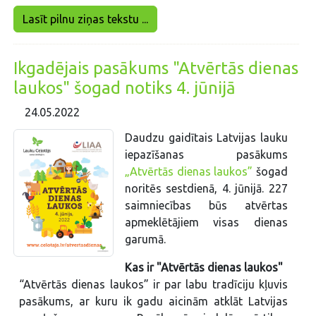
Lasīt pilnu ziņas tekstu ...
Ikgadējais pasākums "Atvērtās dienas
laukos" šogad notiks 4. jūnijā
24.05.2022
Daudzu gaidītais Latvijas lauku
iepazīšanas pasākums
„Atvērtās dienas laukos”
šogad
noritēs sestdienā, 4. jūnijā. 227
saimniecības būs atvērtas
apmeklētājiem visas dienas
garumā.
Kas ir "Atvērtās dienas laukos"
“Atvērtās dienas laukos” ir par labu tradīciju kļuvis
pasākums, ar kuru ik gadu aicinām atklāt Latvijas