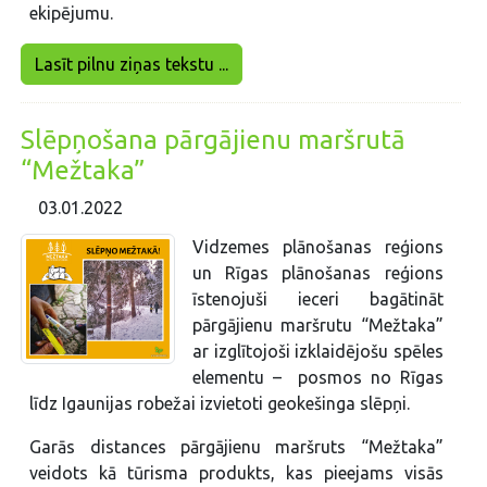
ekipējumu.
Lasīt pilnu ziņas tekstu ...
Slēpņošana pārgājienu maršrutā
“Mežtaka”
03.01.2022
Vidzemes plānošanas reģions
un Rīgas plānošanas reģions
īstenojuši ieceri bagātināt
pārgājienu maršrutu “Mežtaka”
ar izglītojoši izklaidējošu spēles
elementu – posmos no Rīgas
līdz Igaunijas robežai izvietoti geokešinga slēpņi.
Garās distances pārgājienu maršruts “Mežtaka”
veidots kā tūrisma produkts, kas pieejams visās