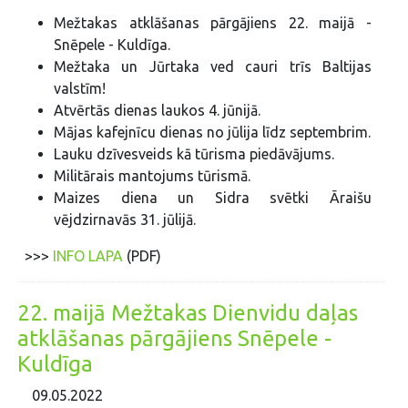
Mežtakas atklāšanas pārgājiens 22. maijā -
Snēpele - Kuldīga.
Mežtaka un Jūrtaka ved cauri trīs Baltijas
valstīm!
Atvērtās dienas laukos 4. jūnijā.
Mājas kafejnīcu dienas no jūlija līdz septembrim.
Lauku dzīvesveids kā tūrisma piedāvājums.
Militārais mantojums tūrismā.
Maizes diena un Sidra svētki Āraišu
vējdzirnavās 31. jūlijā.
>>>
INFO LAPA
(PDF)
22. maijā Mežtakas Dienvidu daļas
atklāšanas pārgājiens Snēpele -
Kuldīga
09.05.2022