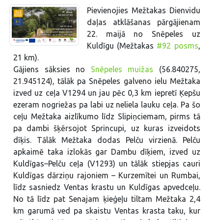
Pievienojies Mežtakas Dienvidu
daļas atklāšanas pārgājienam
22. maijā no Snēpeles uz
Kuldīgu (Mežtakas
#92 posms
,
21 km).
Gājiens sāksies no
Snēpeles muižas
(56.840275,
21.945124), tālāk pa Snēpeles galveno ielu Mežtaka
izved uz ceļa V1294 un jau pēc 0,3 km iepretī Ķepšu
ezeram nogriežas pa labi uz neliela lauku ceļa. Pa šo
ceļu Mežtaka aizlīkumo līdz Slipiņciemam, pirms tā
pa dambi šķērsojot Sprincupi, uz kuras izveidots
dīķis. Tālāk Mežtaka dodas Pelču virzienā. Pelču
apkaimē taka izlokās gar Dambu dīķiem, izved uz
Kuldīgas–Pelču ceļa (V1293) un tālāk stiepjas cauri
Kuldīgas dārziņu rajoniem – Kurzemītei un Rumbai,
līdz sasniedz Ventas krastu un Kuldīgas apvedceļu.
No tā līdz pat Senajam ķieģeļu tiltam Mežtaka 2,4
km garumā ved pa skaistu Ventas krasta taku, kur