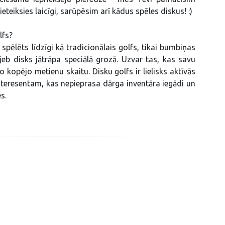
pieteiksies laicīgi, sarūpēsim arī kādus spēles diskus! :)
lfs?
spēlēts līdzīgi kā tradicionālais golfs, tikai bumbiņas
is jeb disks jātrāpa speciālā grozā. Uzvar tas, kas savu
 kopējo metienu skaitu. Disku golfs ir lielisks aktīvās
nteresentam, kas nepieprasa dārga inventāra iegādi un
s.