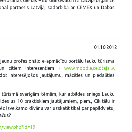
vērošanas dienas – EuroBirdwatch12 Latvijā organizē
ational partneris Latvijā, sadarbībā ar CEMEX un Dabas
01.10.2012
jaunu profesionālo e-apmācību portālu lauku tūrisma
un citiem interesentiem -
www.moodle.celotajs.lv
.
dot interesējošos jautājumu, mācīties un piedalīties
u tūrismā svarīgām tēmām, kur atbildes sniegs Lauku
ldes uz 10 praktiskiem jautājumiem, piem., Cik tālu ir
ēc izvelkamo dīvānu var uzskatīt tikai par papildvietu,
račus?
m/view.php?id=19