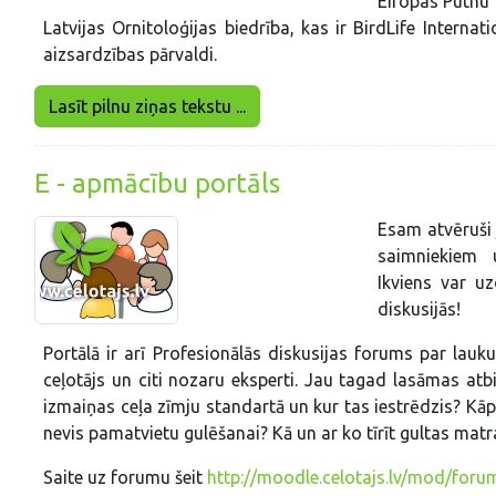
Eiropas Putnu 
Latvijas Ornitoloģijas biedrība, kas ir BirdLife Intern
aizsardzības pārvaldi.
Lasīt pilnu ziņas tekstu ...
E - apmācību portāls
Esam atvēruši 
saimniekiem 
Ikviens var uz
diskusijās!
Portālā ir arī Profesionālās dis
kusijas forums par lauk
ceļotājs un citi nozaru eksperti. Jau tagad lasāmas atbi
izmaiņas ceļa zīmju standartā un kur tas iestrēdzis? Kāp
nevis pamatvietu gulēšanai? Kā un ar ko tīrīt gultas mat
Saite uz forumu šeit
http://moodle.celotajs.lv/mod/foru