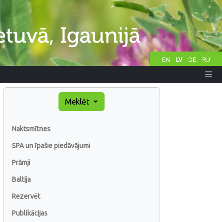
EN
LV
DE
RU
Meklēt
Naktsmītnes
SPA un īpašie piedāvājumi
Prāmji
Baltija
Rezervēt
Publikācijas