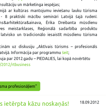
nsultāciju un mārketinga iespējas;
unijā ar kultūras mantojumu ieviešanu lauku tūrisma
 8 praktiski mācību semināri Latvijā šajā rudenī.
ns&arhitektūra&ainava, Ērika Dreibanta mūsdienu
uves meistarklases, Reģionālā sadarbība produktu
latvisko un tradicionālo iesaistīt mūsdienu tūrisma
cinām uz diskusiju „Aktīvais tūrisms – profesionāls
atvijā. Informācija par programmu
šeit
;
ja par 2012.gadu – PIEDALIES, lai kopā novērtētu
ey/2012/rtbusiness
risma profesionāļiem"
18.09.2012
ls ietērpta kāzu noskaņās!