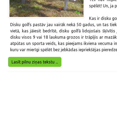
spēlēt! Un, ja 
Kas ir disku go
Disku golfs pastāv jau vairāk nekā 50 gadus, un tas tiek 
vietā, kas jāiesit bedrītē, disku golfā lidojošais šķīvīt
disku visos 9 vai 18 laukuma grozos ir trāpījis ar mazāko
atpūtas un sporta veids, kas pieejams ikviena vecuma i
kuru var mierīgi spēlēt bez jebkādas iepriekšējas pieredze
Lasīt pilnu ziņas tekstu ...