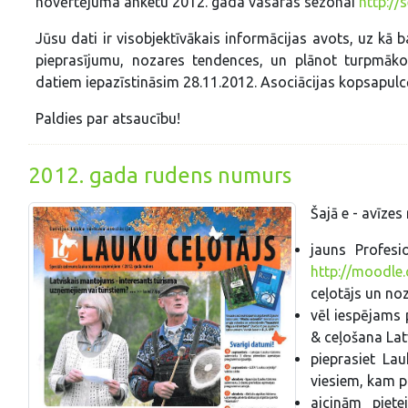
novērtējuma anketu 2012. gada vasaras sezonai
http://
Jūsu dati ir visobjektīvākais informācijas avots, uz kā
pieprasījumu, nozares tendences, un plānot turpmāko
datiem iepazīstināsim 28.11.2012. Asociācijas kopsapulc
Paldies par atsaucību!
2012. gada rudens numurs
Šajā e - avīzes
jauns Profes
http://moodle.c
ceļotājs un noz
vēl iespējams 
& ceļošana Lat
pieprasiet Lau
viesiem, kam p
aicinām piete