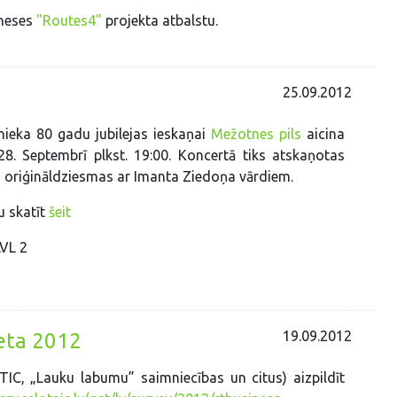
rneses
"Routes4"
projekta atbalstu.
25.09.2012
nieka 80 gadu jubilejas ieskaņai
Mežotnes pils
aicina
8. Septembrī plkst. 19:00. Koncertā tiks atskaņotas
 oriģināldziesmas ar Imanta Ziedoņa vārdiem.
u skatīt
šeit
LVL 2
19.09.2012
eta 2012
IC, „Lauku labumu” saimniecības un citus) aizpildīt