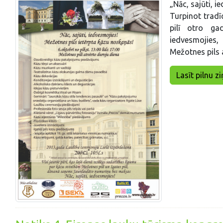
„Nāc, sajūti, 
Turpinot tradīc
pilī otro ga
iedvesmojies,
Mežotnes pils 
Lasīt pilnu zi