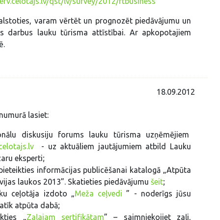
serv.celotajs.lv/qst/lv/survey/2012/rtbusiness
 balstoties, varam vērtēt un prognozēt piedāvājumu un
s darbus lauku tūrisma attīstībai. Ar apkopotajiem
ē.
18.09.2012
 numurā lasiet:
ionālu diskusiju forums lauku tūrisma uzņēmējiem
elotajs.lv
- uz aktuāliem jautājumiem atbild Lauku
aru eksperti;
pieteikties informācijas publicēšanai katalogā „Atpūta
vijas laukos 2013”. Skatieties piedāvājumu
šeit
;
ku ceļotāja izdoto „
Meža ceļvedi
” - noderīgs jūsu
atīk atpūta dabā;
ikties „
Zaļajam sertifikātam
” – saimniekojiet zaļi,