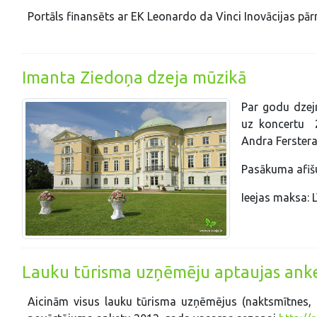
Portāls finansēts ar EK Leonardo da Vinci Inovācijas pā
Imanta Ziedoņa dzeja mūzikā
Par godu dzej
uz koncertu 2
Andra Ferstera
Pasākuma afiš
Ieejas maksa: 
Lauku tūrisma uzņēmēju aptaujas ank
Aicinām visus lauku tūrisma uzņēmējus (naktsmītnes, T