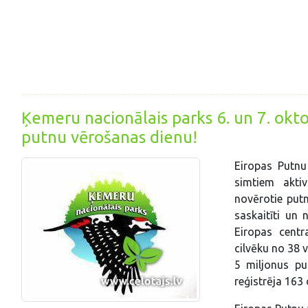
Ķemeru nacionālais parks 6. un 7. okto
putnu vērošanas dienu!
Eiropas Putnu
simtiem akti
novērotie putni
saskaitīti un 
Eiropas centr
cilvēku no 38 
5 miljonus put
reģistrēja 163