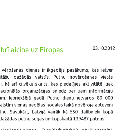
03.10.2012
brī aicina uz Eiropas
 vērošanas dienas ir ikgadējs pasākums, kas ietver
vitāšu dažādās valstīs. Putnu novērošanas vietās
, kā arī cilvēku skaits, kas piedalījies aktivitātē, tiek
nacionālās organizācijas sniedz par tiem informāciju
am. Iepriekšējā gadā Putnu dienu ietvaros 80 000
valstīm vienas nedēļas nogales laikā novēroja aptuveni
nu. Savukārt, Latvijā vairāk kā 550 dalībnieki kopā
 dažādas putnu sugas un kopskaitā 139487 putnus.