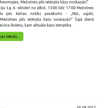
iedvesmojies, Mežotnes pils ietērpta kāzu noskaņās!”
iju š.g. 6. oktobrī no plkst. 13:00 līdz 17:00 Mežotnes
du pēc kārtas notiks pasākums - „Nāc, sajūti,
 Mežotnes pils ietērpta kāzu noskaņās!” Šajā dienā
aicina ikvienu, kam aktuāla kāzu tematika.
ņas tekstu ...
05.09.2012