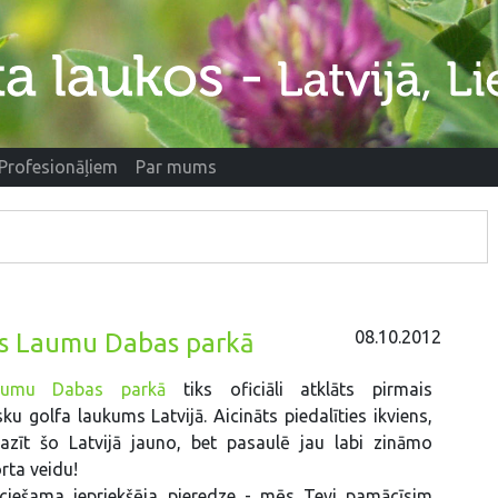
Profesionāļiem
Par mums
08.10.2012
rs Laumu Dabas parkā
aumu Dabas parkā
tiks oficiāli atklāts pirmais
ku golfa laukums Latvijā. Aicināts piedalīties ikviens,
pazīt šo Latvijā jauno, bet pasaulē jau labi zināmo
rta veidu!
ciešama iepriekšēja pieredze - mēs Tevi pamācīsim