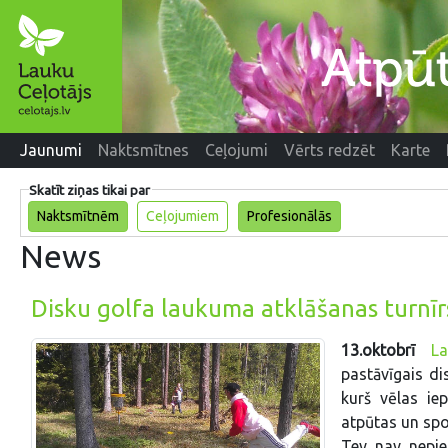
Jaunumi
Naktsmītnes
Ceļojumi
Vērts redzēt
Karte
Skatīt ziņas tikai par
Naktsmītnēm
Ceļojumiem
Profesionālās
News
Disku golfa laukuma atklāšanas turnī
13.oktobrī
L
pastāvīgais dis
kurš vēlas ie
atpūtas un spo
Tev nav nepie