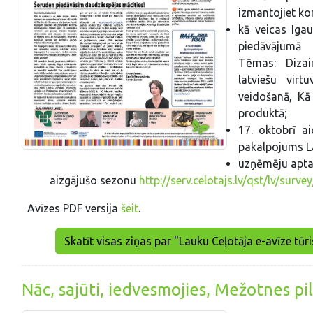
izmantojiet ko
kā veicas Iga
piedāvājumā -
Tēmas: Dizai
latviešu virt
veidošanā, Kā 
produktā;
17. oktobrī ai
pakalpojums L
uzņēmēju aptau
aizgājušo sezonu
http://serv.celotajs.lv/qst/lv/surv
Avīzes PDF versija
šeit
.
Skatīt visas ziņas par "Lauku Ceļotāja e-avīze tū
Nāc, sajūti, iedvesmojies, Mežotnes pi