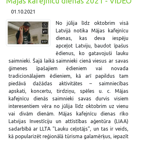
Mājas kafejnīcu dienas 2021 - VIDEO
01.10.2021
No jūlija līdz oktobrim visā
Latvijā notika Mājas kafejnīcu
dienas, kas deva iespēju
apceļot Latviju, baudot īpašus
ēdienus, ko gatavojuši lauku
saimnieki. Šajā laikā saimnieki cienā viesus ar savas
ģimenes īpašajiem ēdieniem vai novada
tradicionālajiem ēdieniem, kā arī papildus tam
piedāvā dažādas aktivitātes – saimniecības
apskati, koncertu, tirdziņu, spēles u. c. Mājas
kafejnīcu dienās saimnieki savas durvis visiem
interesentiem vēra no jūlija līdz oktobrim uz vienu
vai divām dienām. Mājas kafejnīcu dienas rīko
Latvijas Investīciju un attīstības aģentūra (LIAA)
sadarbībā ar LLTA "Lauku ceļotājs", un tas ir veids,
kā popularizēt reģionālā tūrisma galamērķus, iepazīt