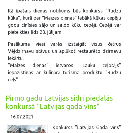
Kā īpašais dienas notikums būs konkurss “Rudzu
kūka”, kurā par “Maizes dienas” labākā kūkas cepēju
godu cīnīsies sāļo un saldo kūku cepēji. Cepēji var
pieteikties līdz 23. jūlijam.
Pasākuma viesi varēs izstaigāt visus četrus
Vējdzirnavu stāvus un aplūkot restaurēto dzirnavu
iekārtu.
"Maizes dienas" ietvaros "Lauku ceļotājs"
iepazīstinās ar kulinārā tūrisma produktu "Rudzu
ceļš".
Pirmo gadu Latvijas sidri piedalās
konkursā "Latvijas gada vīns"
16.07.2021
Konkurss "Latvijas Gada vīns"