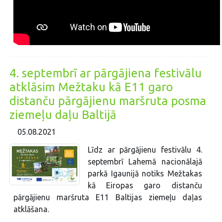
4. septembrī ar pārgājiena festivālu
atklāsim Mežtaku kā E11 garo
distanču pārgājienu maršruta posma
ziemeļu daļu Baltijā
05.08.2021
Līdz ar pārgājienu festivālu 4.
septembrī Lahemā nacionālajā
parkā Igaunijā notiks Mežtakas
kā Eiropas garo distanču
pārgājienu maršruta E11 Baltijas ziemeļu daļas
atklāšana.