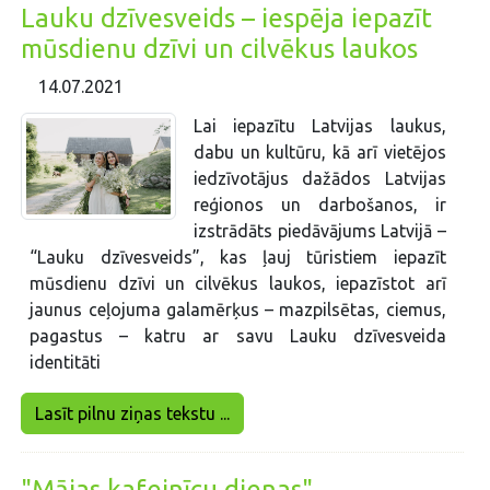
Lauku dzīvesveids – iespēja iepazīt
mūsdienu dzīvi un cilvēkus laukos
14.07.2021
Lai iepazītu Latvijas laukus,
dabu un kultūru, kā arī vietējos
iedzīvotājus dažādos Latvijas
reģionos un darbošanos, ir
izstrādāts piedāvājums Latvijā –
“Lauku dzīvesveids”, kas ļauj tūristiem iepazīt
mūsdienu dzīvi un cilvēkus laukos, iepazīstot arī
jaunus ceļojuma galamērķus – mazpilsētas, ciemus,
pagastus – katru ar savu Lauku dzīvesveida
identitāti
Lasīt pilnu ziņas tekstu ...
"Mājas kafejnīcu dienas"