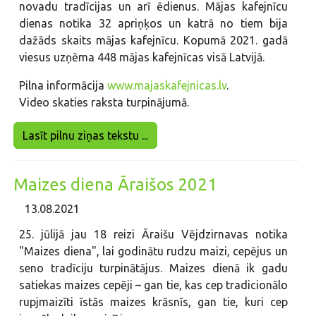
novadu tradīcijas un arī ēdienus. Mājas kafejnīcu
dienas notika 32 apriņķos un katrā no tiem bija
dažāds skaits mājas kafejnīcu. Kopumā 2021. gadā
viesus uzņēma 448 mājas kafejnīcas visā Latvijā.
Pilna informācija
www.majaskafejnicas.lv
.
Video skaties raksta turpinājumā.
Lasīt pilnu ziņas tekstu ...
Maizes diena Āraišos 2021
13.08.2021
25. jūlijā jau 18 reizi Āraišu Vējdzirnavas notika
"Maizes diena", lai godinātu rudzu maizi, cepējus un
seno tradīciju turpinātājus. Maizes dienā ik gadu
satiekas maizes cepēji – gan tie, kas cep tradicionālo
rupjmaizīti īstās maizes krāsnīs, gan tie, kuri cep