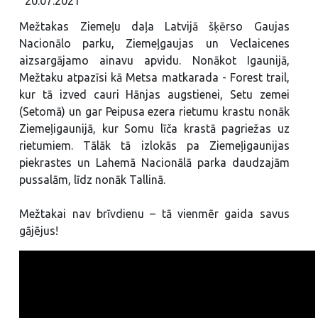
20.07.2021
Mežtakas Ziemeļu daļa Latvijā šķērso Gaujas
Nacionālo parku, Ziemeļgaujas un Veclaicenes
aizsargājamo ainavu apvidu. Nonākot Igaunijā,
Mežtaku atpazīsi kā Metsa matkarada - Forest trail,
kur tā izved cauri Hānjas augstienei, Setu zemei
(Setomā) un gar Peipusa ezera rietumu krastu nonāk
Ziemeļigaunijā, kur Somu līča krastā pagriežas uz
rietumiem. Tālāk tā izlokās pa Ziemeļigaunijas
piekrastes un Lahemā Nacionālā parka daudzajām
pussalām, līdz nonāk Tallinā.
Mežtakai nav brīvdienu – tā vienmēr gaida savus
gājējus!