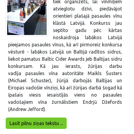
tiek organizēts, lai vīnmīļiem
atvieglotu dzīvi, piedāvājot
orientieri plašajā pasaules vīnu
klāstā Latvijā. Konkurss jau
septīto gadu pēc kārtas
noskaidroja labākos Latvijā
pieejamos pasaules vīnus, kā arī pirmoreiz konkursa
vēsturē - labākos Latvijā un Baltijā radītos sidrus,
liekot pamatus Baltic Cider Awards jeb Baltijas sidru
konkursam. Kā jau ierasts, žūrijas darbu
vadīja pasaules vīna autoritāte Maikls Šusters
(Michael Schuster), žūrijā darbojās Baltijas un
Eiropas vadošie vīnziņi, kā arī žūrijas darbā šogad kā
īpašais viesis iesaistījās viens no pasaules
vadošajiem vīna žurnālistiem Endrjū Džefords
(Andrew Jefford).
Lasīt pilnu ziņas tekstu ...