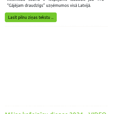
“Gājējam draudzīgs” uzņēmumos visā Latvijā.
Lasīt pilnu ziņas tekstu ...