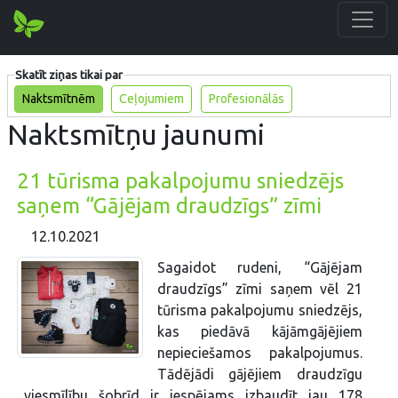
Skatīt ziņas tikai par
Naktsmītnēm
Ceļojumiem
Profesionālās
Naktsmītņu jaunumi
21 tūrisma pakalpojumu sniedzējs
saņem “Gājējam draudzīgs” zīmi
12.10.2021
Sagaidot rudeni, “Gājējam
draudzīgs” zīmi saņem vēl 21
tūrisma pakalpojumu sniedzējs,
kas piedāvā kājāmgājējiem
nepieciešamos pakalpojumus.
Tādējādi gājējiem draudzīgu
viesmīlību šobrīd ir iespējams izbaudīt jau 178