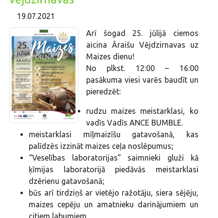
19.07.2021
Arī šogad 25. jūlijā ciemos
aicina Āraišu Vējdzirnavas uz
Maizes dienu!
No plkst. 12:00 – 16:00
pasākuma viesi varēs baudīt un
pieredzēt:
rudzu maizes meistarklasi, ko
vadīs Vadīs ANCE BUMBLE.
meistarklasi mīļmaizīšu gatavošanā, kas
palīdzēs izzināt maizes ceļa noslēpumus;
“Veselības laboratorijas” saimnieki gluži kā
ķīmijas laboratorijā piedāvās meistarklasi
dzērienu gatavošanā;
būs arī tirdziņš ar vietējo ražotāju, siera sējēju,
maizes cepēju un amatnieku darinājumiem un
citiem labumiem.