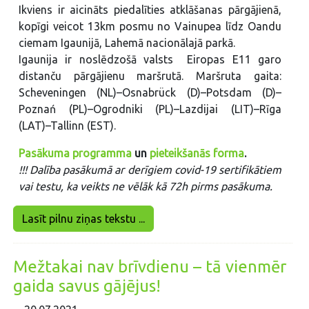
Ikviens ir aicināts piedalīties atklāšanas pārgājienā,
kopīgi veicot 13km posmu no Vainupea līdz Oandu
ciemam Igaunijā, Lahemā nacionālajā parkā.
Igaunija ir noslēdzošā valsts Eiropas E11 garo
distanču pārgājienu maršrutā. Maršruta gaita:
Scheveningen (NL)–Osnabrück (D)–Potsdam (D)–
Poznań (PL)–Ogrodniki (PL)–Lazdijai (LIT)–Rīga
(LAT)–Tallinn (EST).
Pasākuma programma
un
pieteikšanās forma
.
!!! Dalība pasākumā ar derīgiem covid-19 sertifikātiem
vai testu, ka veikts ne vēlāk kā 72h pirms pasākuma.
Lasīt pilnu ziņas tekstu ...
Mežtakai nav brīvdienu – tā vienmēr
gaida savus gājējus!