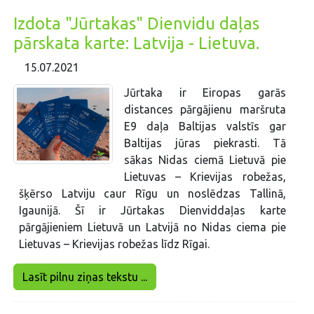
Izdota "Jūrtakas" Dienvidu daļas
pārskata karte: Latvija - Lietuva.
15.07.2021
Jūrtaka ir Eiropas garās
distances pārgājienu maršruta
E9 daļa Baltijas valstīs gar
Baltijas jūras piekrasti. Tā
sākas Nidas ciemā Lietuvā pie
Lietuvas – Krievijas robežas,
šķērso Latviju caur Rīgu un noslēdzas Tallinā,
Igaunijā. Šī ir Jūrtakas Dienviddaļas karte
pārgājieniem Lietuvā un Latvijā no Nidas ciema pie
Lietuvas – Krievijas robežas līdz Rīgai.
Lasīt pilnu ziņas tekstu ...