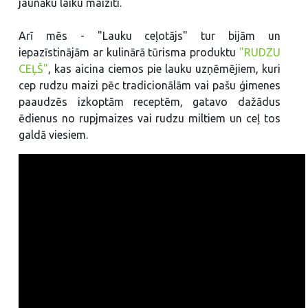
jaunāku laiku maizīti.
Arī mēs - "Lauku ceļotājs" tur bijām un
iepazīstinājām ar kulinārā tūrisma produktu
"RUDZU
CEĻŠ"
, kas aicina ciemos pie lauku uzņēmējiem, kuri
cep rudzu maizi pēc tradicionālām vai pašu ģimenes
paaudzēs izkoptām receptēm, gatavo dažādus
ēdienus no rupjmaizes vai rudzu miltiem un ceļ tos
galdā viesiem.