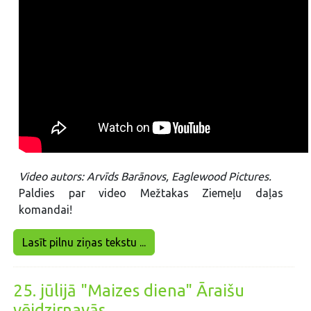
Video autors: Arvīds Barānovs, Eaglewood Pictures.
Paldies par video Mežtakas Ziemeļu daļas
komandai!
Lasīt pilnu ziņas tekstu ...
25. jūlijā "Maizes diena" Āraišu
vējdzirnavās