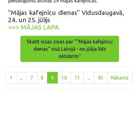
piedāvājumu aicinās 29 mājas kafejnīcas.
"Mājas kafejnīcu dienas" Vidusdaugavā,
24. un 25. jūlijs
>>> MĀJAS LAPA
Skatīt visas ziņas par ""Mājas kafejnīcu
dienas" visā Latvijā - no jūlija līdz
oktobrim"
1
...
7
8
9
10
11
...
45
Nākamā