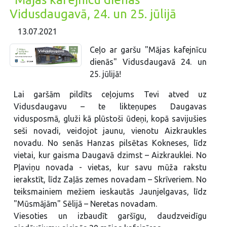
Vidusdaugavā, 24. un 25. jūlijā
13.07.2021
Ceļo ar garšu "Mājas kafejnīcu
dienās" Vidusdaugavā 24. un
25. jūlijā!
Lai garšām pildīts ceļojums Tevi atved uz
Vidusdaugavu – te likteņupes Daugavas
vidusposmā, gluži kā plūstoši ūdeņi, kopā savijušies
seši novadi, veidojot jaunu, vienotu Aizkraukles
novadu. No senās Hanzas pilsētas Kokneses, līdz
vietai, kur gaisma Daugavā dzimst – Aizkrauklei. No
Pļaviņu novada - vietas, kur savu mūža rakstu
ierakstīt, līdz Zaļās zemes novadam – Skrīveriem. No
teiksmainiem mežiem ieskautās Jaunjelgavas, līdz
"Mūsmājām" Sēlijā – Neretas novadam.
Viesoties un izbaudīt garšīgu, daudzveidīgu