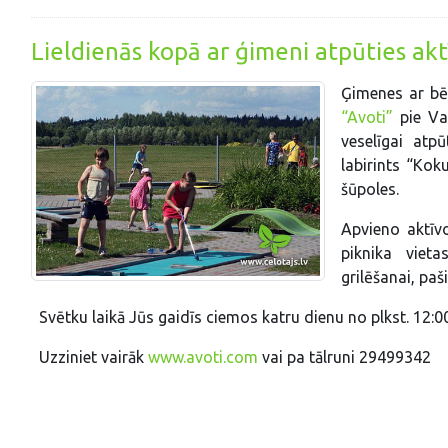
Lieldienās kopā ar ģimeni atpūties aktī
Ģimenes ar bēr
“Avoti”
pie Val
veselīgai atp
labirints “Kok
šūpoles.
Apvieno aktīv
piknika viet
grilēšanai, paš
Svētku laikā Jūs gaidīs ciemos katru dienu no plkst. 12:0
Uzziniet vairāk
www.avoti.com
vai pa tālruni 29499342