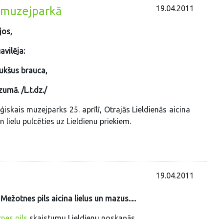
19.04.2011
ā muzejparkā
jos,
avilēja:
aukšus brauca,
umā. /L.t.dz./
iskais muzejparks 25. aprīlī, Otrajās Lieldienās aicina
 lielu pulcēties uz Lieldienu priekiem.
19.04.2011
 Mežotnes pils aicina lielus un mazus.....
nes pils
skaistumu Lieldienu noskaņās