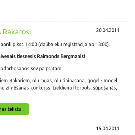
20.04.2011
 Rakaros!
aprīlī plkst. 14:00 (dalībnieku reģistrācija no 13:00).
lvenais tiesnesis Raimonds Bergmanis!
 nodarbošanos sev pa prātam:
iem Rakariem, olu cīņas, olu ripināšana, gogel - mogel
nu zīmēšanas konkurss, Lieldienu florbols, šūpošanās,
ņas tekstu ...
19.04.2011