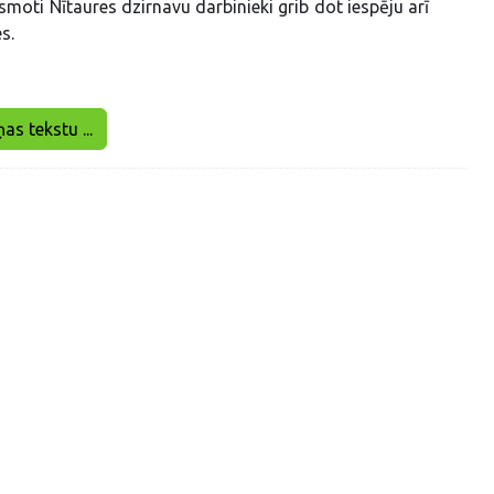
smoti Nītaures dzirnavu darbinieki grib dot iespēju arī
s.
ņas tekstu ...