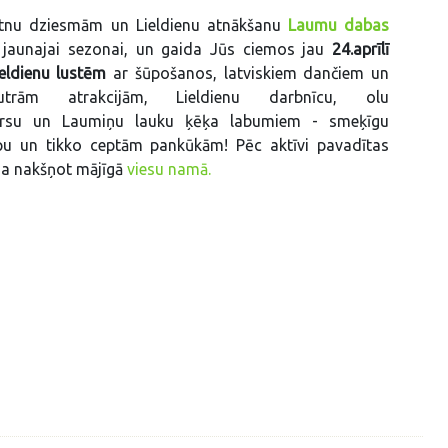
tnu dziesmām un Lieldienu atnākšanu
Laumu dabas
aunajai sezonai, un gaida Jūs ciemos jau
24.aprīlī
ieldienu lustēm
ar šūpošanos, latviskiem dančiem un
utrām atrakcijām, Lieldienu darbnīcu, olu
rsu un Laumiņu lauku ķēķa labumiem - smeķīgu
u un tikko ceptām pankūkām! Pēc aktīvi pavadītas
ēja nakšņot mājīgā
viesu namā.