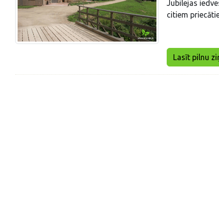
Jubilejas iedve
citiem priecātie
Lasīt pilnu zi