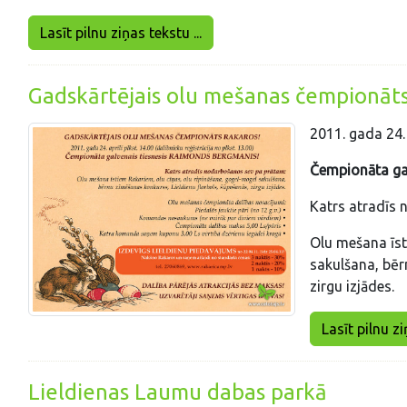
Lasīt pilnu ziņas tekstu ...
Gadskārtējais olu mešanas čempionāts
2011. gada 24. 
Čempionāta ga
Katrs atradīs
Olu mešana īst
sakulšana, bēr
zirgu izjādes.
Lasīt pilnu zi
Lieldienas Laumu dabas parkā