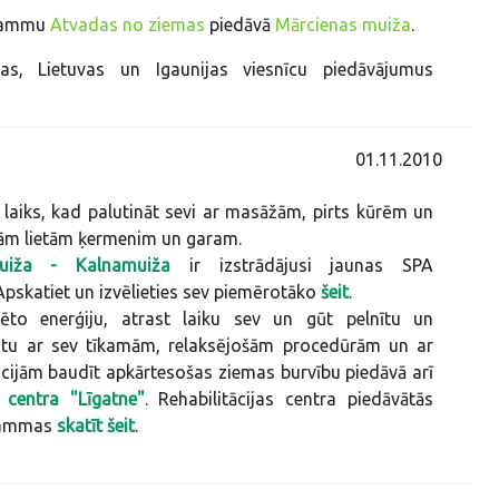
grammu
Atvadas no ziemas
piedāvā
Mārcienas muiža
.
jas, Lietuvas un Igaunijas viesnīcu piedāvājumus
01.11.2010
s laiks, kad palutināt sevi ar masāžām, pirts kūrēm un
ām lietām ķermenim un garam.
uiža - Kalnamuiža
ir izstrādājusi jaunas SPA
skatiet un izvēlieties sev piemērotāko
šeit
.
ēto enerģiju, atrast laiku sev un gūt pelnītu un
tu ar sev tīkamām, relaksējošām procedūrām un ar
ijām baudīt apkārtesošas ziemas burvību piedāvā arī
s centra "Līgatne"
. Rehabilitācijas centra piedāvātās
rammas
skatīt šeit
.