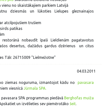
a vienu no skaistākajiem parkiem Latvijā
putnu dziesmās un lūkoties Lielupes gleznainajos
ar atcilpojušiem trušiem
 sirds patikas
lām
 restorānā nobaudīt īpaši Lieldienām pagatavotus
īpašos desertus, dažādus gardus dzērienus un citus
ādes Tālr. 26715009 "Lielmežotne"
04.03.2011
s no ziemas noguruma, izmantojot kādu no
pavasara
miem viesnīcā
Jūrmala SPA.
kas pavasara SPA programmas piedāvā
Berghofas muiža
 Apskatiet un izvēlieties sev piemērotāko
šeit
.