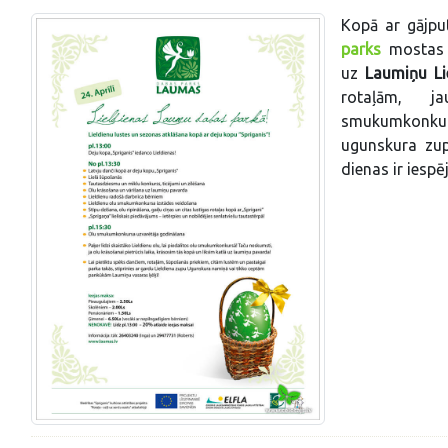
Kopā ar gājpu
parks
mostas j
uz
Laumiņu
L
rotaļām, ja
smukumkonku
ugunskura zup
dienas ir iesp