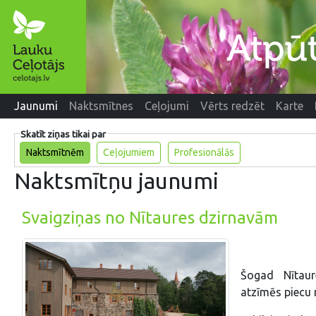
Jaunumi
Naktsmītnes
Ceļojumi
Vērts redzēt
Karte
Skatīt ziņas tikai par
Naktsmītnēm
Ceļojumiem
Profesionālās
Naktsmītņu jaunumi
Svaigziņas no Nītaures dzirnavām
Šogad Nītaur
atzīmēs piecu 