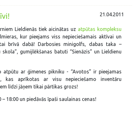
21.04.2011
vi!
niem Lieldienās tiek aicinātas uz
atpūtas kompleksu
mieras, kur pieejams viss nepieciešamais aktīvai un
ūtai brīvā dabā! Darbosies minigolfs, dabas taka –
u skola”, gumijlēkšanas batuti “Sienāzis” un Lieldienu
o atpūtu ar ģimenes pikniku - “Avotos” ir pieejamas
as, kas aprīkotas ar visu nepieciešamo inventāru
iem līdzi jāņem tikai pārtikas grozs!
0 – 18:00 un piedāvās īpaši saulainas cenas!