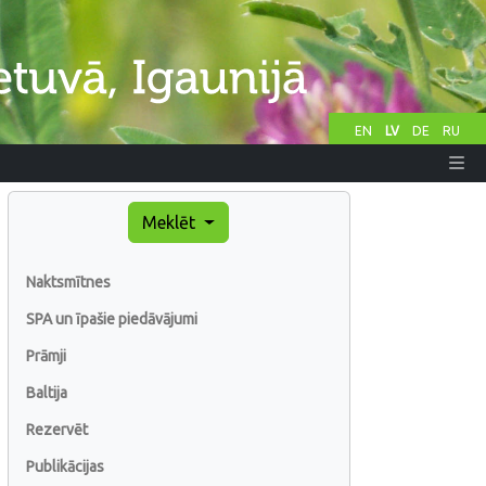
EN
LV
DE
RU
Meklēt
Naktsmītnes
SPA un īpašie piedāvājumi
Prāmji
Baltija
Rezervēt
Publikācijas