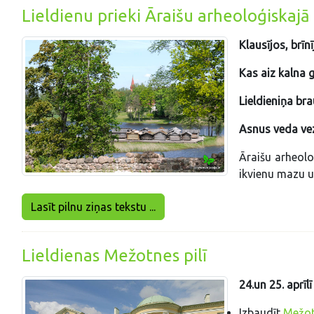
Lieldienu prieki Āraišu arheoloģiskaj
Klausījos, brīnī
Kas aiz kalna g
Lieldieniņa br
Asnus veda vez
Āraišu arheoloģ
ikvienu mazu un
Lasīt pilnu ziņas tekstu ...
Lieldienas Mežotnes pilī
24.un 25. aprīlī
Izbaudīt
Mežot