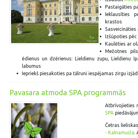
Pastaigāties p
Ieklausīties 
krastos
Sasveicināties 
Izšūpoties pēc
Kaulēties ar o
Mežotnes pils
ēdienus un dzērienus: Lieldienu zupu, Lieldienu 
labumus
Iepriekš piesakoties pa tālruni iespējamas zirgu izj
Pavasara atmoda SPA programmās
Atbrīvojietie
SPA
piedāvāju
Četras lielis
- Kalnamuiža
.