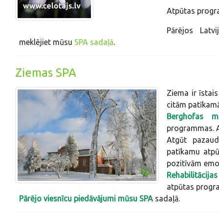
Atpūtas pro
Pārējos Latvi
meklējiet mūsu
SPA sadaļā
.
Ziemas SPA
Ziema ir īstai
citām patīkam
Berghofas m
programmas. Ap
Atgūt pazaud
patīkamu atpū
pozitīvām emoc
Rehabilitācija
atpūtas prog
Pārējo viesnīcu piedāvājumi mūsu
SPA
sadaļā.