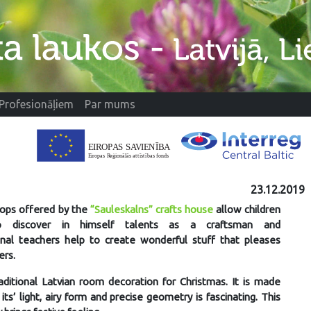
Profesionāļiem
Par mums
23.12.2019
ops offered by the
“Sauleskalns” crafts house
allow children
o discover in himself talents as a craftsman and
ional teachers help to create wonderful stuff that pleases
ers.
raditional Latvian room decoration for Christmas. It is made
its’ light, airy form and precise geometry is fascinating. This