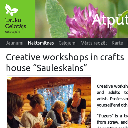
Jaunumi
Naktsmītnes
Ceļojumi
Vērts redzēt
Karte
Creative workshops in crafts
house “Sauleskalns”
Creative worksh
and adults t
artist. Profess
yourself and oth
“Puzurs” is a t
from straw, and 