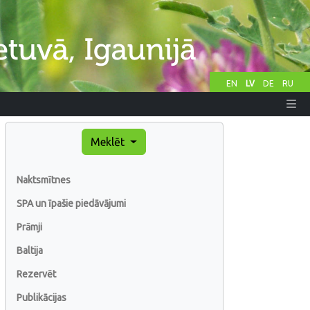
EN
LV
DE
RU
Meklēt
Naktsmītnes
SPA un īpašie piedāvājumi
Prāmji
Baltija
Rezervēt
Publikācijas