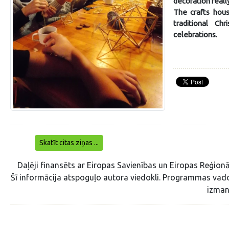
decoration really
The crafts hous
traditional C
celebrations.
Skatīt citas ziņas ...
Daļēji finansēts ar Eiropas Savienības un Eiropas Reģion
Šī informācija atspoguļo autora viedokli. Programmas vadoš
izman