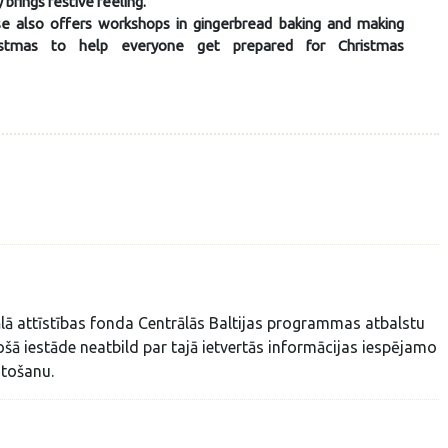
 brings festive feeling.
e also offers workshops in gingerbread baking and making
hristmas to help everyone get prepared for Christmas
ālā attīstības fonda Centrālās Baltijas programmas atbalstu
ā iestāde neatbild par tajā ietvertās informācijas iespējamo
tošanu.