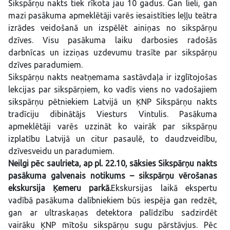
Sikspārņu nakts tiek rīkota jau 10 gadus. Gan lieli, gan
mazi pasākuma apmeklētāji varēs iesaistīties leļļu teātra
izrādes veidošanā un izspēlēt ainiņas no sikspārņu
dzīves. Visu pasākuma laiku darbosies radošās
darbnīcas un izziņas uzdevumu trasīte par sikspārņu
dzīves paradumiem.
Sikspārņu nakts neatņemama sastāvdaļa ir izglītojošas
lekcijas par sikspārņiem, ko vadīs viens no vadošajiem
sikspārņu pētniekiem Latvijā un ĶNP Sikspārņu nakts
tradīciju dibinātājs Viesturs Vintulis. Pasākuma
apmeklētāji varēs uzzināt ko vairāk par sikspārņu
izplatību Latvijā un citur pasaulē, to daudzveidību,
dzīvesveidu un paradumiem.
Neilgi pēc saulrieta, ap pl. 22.10, sāksies Sikspārņu nakts
pasākuma galvenais notikums – sikspārņu vērošanas
ekskursija Ķemeru parkā.
Ekskursijas laikā ekspertu
vadībā pasākuma dalībniekiem būs iespēja gan redzēt,
gan ar ultraskaņas detektora palīdzību sadzirdēt
vairāku ĶNP mītošu sikspārņu sugu pārstāvjus. Pēc