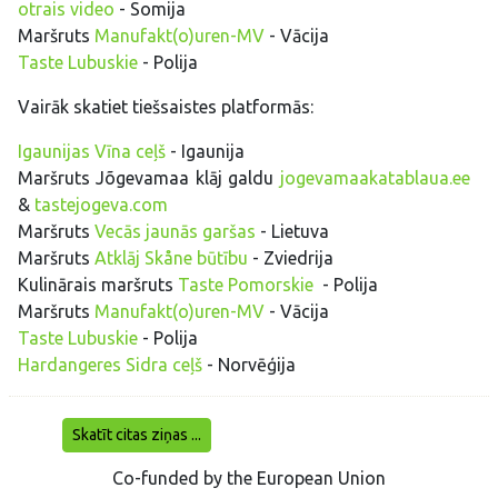
otrais video
- Somija
Maršruts
Manufakt(o)uren-MV
- Vācija
Taste Lubuskie
- Polija
Vairāk skatiet tiešsaistes platformās:
Igaunijas Vīna ceļš
- Igaunija
Maršruts Jõgevamaa klāj galdu
jogevamaakatablaua.ee
&
tastejogeva.com
Maršruts
Vecās jaunās garšas
- Lietuva
Maršruts
Atklāj Skåne būtību
- Zviedrija
Kulinārais maršruts
Taste Pomorskie
- Polija
Maršruts
Manufakt(o)uren-MV
- Vācija
Taste Lubuskie
- Polija
Hardangeres Sidra ceļš
- Norvēģija
Skatīt citas ziņas ...
Co-funded by the European Union