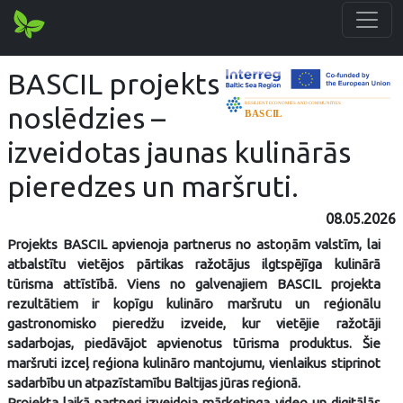
BASCIL projekts
noslēdzies –
izveidotas jaunas kulinārās
pieredzes un maršruti.
08.05.2026
Projekts BASCIL apvienoja partnerus no astoņām valstīm, lai
atbalstītu vietējos pārtikas ražotājus ilgtspējīga kulinārā
tūrisma attīstībā. Viens no galvenajiem BASCIL projekta
rezultātiem ir kopīgu kulināro maršrutu un reģionālu
gastronomisko pieredžu izveide, kur vietējie ražotāji
sadarbojas, piedāvājot apvienotus tūrisma produktus. Šie
maršruti izceļ reģiona kulināro mantojumu, vienlaikus stiprinot
sadarbību un atpazīstamību Baltijas jūras reģionā.
Projekta laikā partneri izveidoja mārketinga video un digitālās