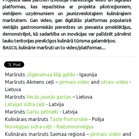
platformas, kas iepazīstina ar projekta pilotreģioniem,
vietējiem uzņēmumiem un jaunizveidotajiem kulinārajiem
maršrutiem. Gan video, gan digitālās platformas popularizē
vietējās gastronomiskās pieredzes un piesaista pmeklētājus,
demonstrējot, kā sadarbība un inovācijas var palīdzēt pārvērst
lauku teritorijas pievilcīgos kulinārā tūrisma galamērķos.
BASCIL kulinārie maršruti un to video/platformas....
Maršruts
Jõgevamaa klāj galdu
- Igaunija
Maršruts Akmens ceļš –
pirmais video
and
otrais video
-
Lietuva
Maršruts
Vecās jaunās garšas
– Lietuva
Latvijas sidra ceļš
- Latvija
Maršruts
Garšu pētnieki
- Latvija
Kulinārais maršruts
Taste Pomorskie
- Polija
Norvēģijas sidra ceļš – Rietumnorvēģija
Kulinārais maršruts Saimaa reģionā –
pirmais video
and