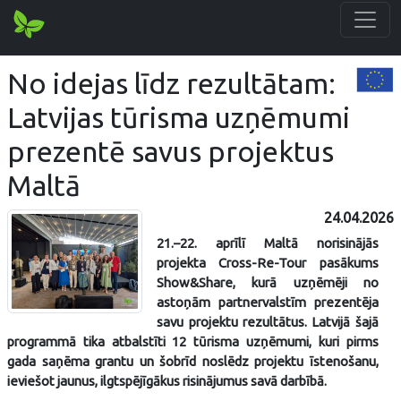
No idejas līdz rezultātam:
Latvijas tūrisma uzņēmumi
prezentē savus projektus
Maltā
24.04.2026
21.–22. aprīlī Maltā norisinājās
projekta Cross-Re-Tour pasākums
Show&Share, kurā uzņēmēji no
astoņām partnervalstīm prezentēja
savu projektu rezultātus. Latvijā šajā
programmā tika atbalstīti 12 tūrisma uzņēmumi, kuri pirms
gada saņēma grantu un šobrīd noslēdz projektu īstenošanu,
ieviešot jaunus, ilgtspējīgākus risinājumus savā darbībā.