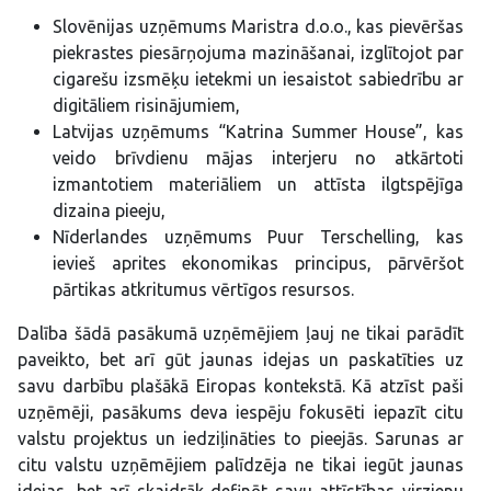
Slovēnijas uzņēmums Maristra d.o.o., kas pievēršas
piekrastes piesārņojuma mazināšanai, izglītojot par
cigarešu izsmēķu ietekmi un iesaistot sabiedrību ar
digitāliem risinājumiem,
Latvijas uzņēmums “Katrina Summer House”, kas
veido brīvdienu mājas interjeru no atkārtoti
izmantotiem materiāliem un attīsta ilgtspējīga
dizaina pieeju,
Nīderlandes uzņēmums Puur Terschelling, kas
ievieš aprites ekonomikas principus, pārvēršot
pārtikas atkritumus vērtīgos resursos.
Dalība šādā pasākumā uzņēmējiem ļauj ne tikai parādīt
paveikto, bet arī gūt jaunas idejas un paskatīties uz
savu darbību plašākā Eiropas kontekstā. Kā atzīst paši
uzņēmēji, pasākums deva iespēju fokusēti iepazīt citu
valstu projektus un iedziļināties to pieejās. Sarunas ar
citu valstu uzņēmējiem palīdzēja ne tikai iegūt jaunas