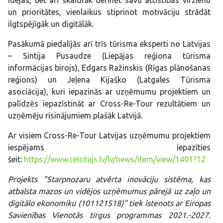
idejas, bet arī skaidrāk definēt savu attīstības virzienu
un prioritātes, vienlaikus stiprinot motivāciju strādāt
ilgtspējīgāk un digitālāk.
Pasākumā piedalījās arī trīs tūrisma eksperti no Latvijas
– Sintija Pusaudze (Liepājas reģiona tūrisma
informācijas birojs), Edgars Ražinskis (Rīgas plānošanas
reģions) un Jeļena Kijaško (Latgales Tūrisma
asociācija), kuri iepazinās ar uzņēmumu projektiem un
palīdzēs iepazīstināt ar Cross-Re-Tour rezultātiem un
uzņēmēju risinājumiem plašāk Latvijā.
Ar visiem Cross-Re-Tour Latvijas uzņēmumu projektiem
iespējams iepazīties
šeit:
https://www.celotajs.lv/lv/news/item/view/1401?12
Projekts "Starpnozaru atvērta inovāciju sistēma, kas
atbalsta mazos un vidējos uzņēmumus pārejā uz zaļo un
digitālo ekonomiku (101121518)" tiek īstenots ar Eiropas
Savienības Vienotās tirgus programmas 2021.-2027.