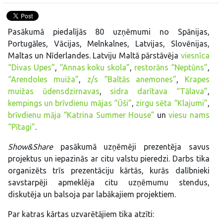
Pasākumā piedalījās 80 uzņēmumi no Spānijas,
Portugāles, Vācijas, Melnkalnes, Latvijas, Slovēnijas,
Maltas un Nīderlandes. Latviju Maltā pārstāvēja
viesnīca
“Divas Upes”
,
“Annas koku skola”
,
restorāns “Neptūns”
,
“Arendoles muiža”
,
z/s “Baltās anemones”
,
Krapes
muižas ūdensdzirnavas
,
sidra darītava “Tālava”
,
kempings un brīvdienu mājas “Ūši”
,
zirgu sēta “Klajumi”
,
brīvdienu māja “Katrina Summer House”
un
viesu nams
“Pītagi”
.
Show&Share
pasākumā uzņēmēji prezentēja savus
projektus un iepazinās ar citu valstu pieredzi. Darbs tika
organizēts trīs prezentāciju kārtās, kurās dalībnieki
savstarpēji apmeklēja citu uzņēmumu stendus,
diskutēja un balsoja par labākajiem projektiem.
Par katras kārtas uzvarētājiem tika atzīti: