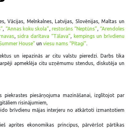
, Vācijas, Melnkalnes, Latvijas, Slovēnijas, Maltas un
s”
,
“Annas koku skola”
,
restorāns “Neptūns”
,
“Arendoles
rnavas
,
sidra darītava “Tālava”
,
kempings un brīvdienu
a Summer House”
un
viesu nams “Pītagi”
.
tus un iepazinās ar citu valstu pieredzi. Darbs tika
vstarpēji apmeklēja citu uzņēmumu stendus, diskutēja un
s piekrastes piesārņojuma mazināšanai, izglītojot par
gitāliem risinājumiem,
do brīvdienu mājas interjeru no atkārtoti izmantotiem
eš aprites ekonomikas principus, pārvēršot pārtikas