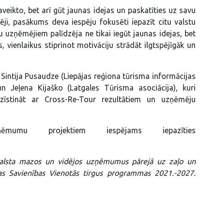
eikto, bet arī gūt jaunas idejas un paskatīties uz savu
ji, pasākums deva iespēju fokusēti iepazīt citu valstu
tu uzņēmējiem palīdzēja ne tikai iegūt jaunas idejas, bet
s, vienlaikus stiprinot motivāciju strādāt ilgtspējīgāk un
– Sintija Pusaudze (Liepājas reģiona tūrisma informācijas
n Jeļena Kijaško (Latgales Tūrisma asociācija), kuri
zīstināt ar Cross-Re-Tour rezultātiem un uzņēmēju
mumu projektiem iespējams iepazīties
tbalsta mazos un vidējos uzņēmumus pārejā uz zaļo un
as Savienības Vienotās tirgus programmas 2021.-2027.