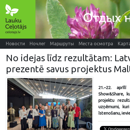
Новости
Ночлег
Маршруты
Места осмотра
Карт
No idejas līdz rezultātam: La
prezentē savus projektus Mal
21.–22. aprīl
Show&Share, ku
projektu rezul
uzņēmumi, kur
īstenošanu, ievie