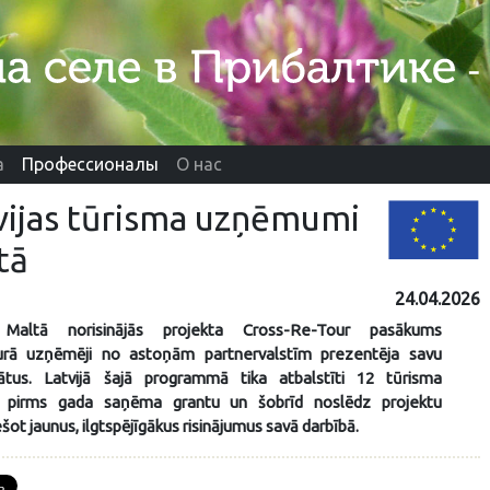
а
Профессионалы
О нас
tvijas tūrisma uzņēmumi
tā
24.04.2026
ī Maltā norisinājās projekta Cross-Re-Tour pasākums
rā uzņēmēji no astoņām partnervalstīm prezentēja savu
tātus. Latvijā šajā programmā tika atbalstīti 12 tūrisma
i pirms gada saņēma grantu un šobrīd noslēdz projektu
šot jaunus, ilgtspējīgākus risinājumus savā darbībā.