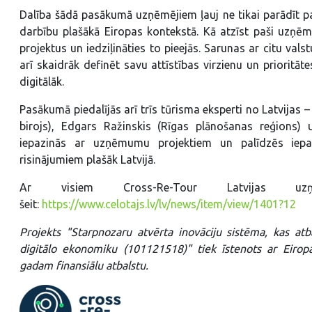
Dalība šādā pasākumā uzņēmējiem ļauj ne tikai parādīt pav
darbību plašākā Eiropas kontekstā. Kā atzīst paši uzņēmē
projektus un iedziļināties to pieejās. Sarunas ar citu vals
arī skaidrāk definēt savu attīstības virzienu un prioritāte
digitālāk.
Pasākumā piedalījās arī trīs tūrisma eksperti no Latvijas 
birojs), Edgars Ražinskis (Rīgas plānošanas reģions) u
iepazinās ar uzņēmumu projektiem un palīdzēs iepa
risinājumiem plašāk Latvijā.
Ar visiem Cross-Re-Tour Latvijas uzņē
šeit:
https://www.celotajs.lv/lv/news/item/view/1401?12
Projekts "Starpnozaru atvērta inovāciju sistēma, kas a
digitālo ekonomiku (101121518)" tiek īstenots ar Eirop
gadam finansiālu atbalstu.