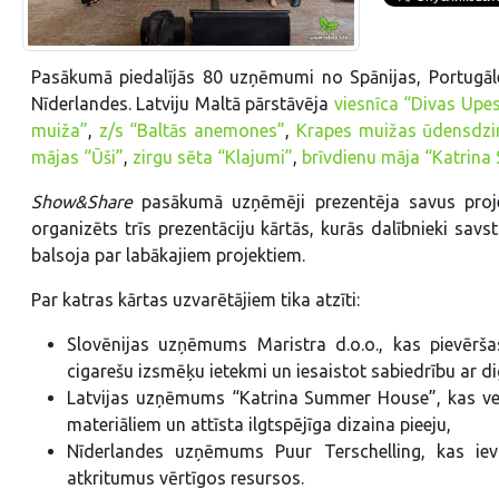
Pasākumā piedalījās 80 uzņēmumi no Spānijas, Portugāles
Nīderlandes. Latviju Maltā pārstāvēja
viesnīca “Divas Upe
muiža”
,
z/s “Baltās anemones”
,
Krapes muižas ūdensdzi
mājas “Ūši”
,
zirgu sēta “Klajumi”
,
brīvdienu māja “Katrin
Show&Share
pasākumā uzņēmēji prezentēja savus projek
organizēts trīs prezentāciju kārtās, kurās dalībnieki sa
balsoja par labākajiem projektiem.
Par katras kārtas uzvarētājiem tika atzīti:
Slovēnijas uzņēmums Maristra d.o.o., kas pievērša
cigarešu izsmēķu ietekmi un iesaistot sabiedrību ar di
Latvijas uzņēmums “Katrina Summer House”, kas vei
materiāliem un attīsta ilgtspējīga dizaina pieeju,
Nīderlandes uzņēmums Puur Terschelling, kas ievi
atkritumus vērtīgos resursos.