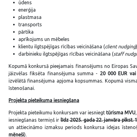
ūdens
enerģija
plastmasa
transports
pārtika
aprīkojums un mēbeles
klientu ilgtspējīgas rīcības veicināšana (
client nudging
darbinieku ilgtspējīgas rīcības veicināšana (
staff nudg
Kopumā konkursā pieejamais finansējums no Eiropas Savi
jāizvēlas fiksēta finansējuma summa -
20 000 EUR vai
izvēlētā finansējuma apjoma kopsummas. Kopumā vismaz 
īstenošanai.
Projekta pieteikuma iesniegšana
Projekta pieteikumu konkursam var iesniegt
tūrisma MVU
iesniegšanas termiņš ir
līdz 2025. gada 22. janvāra plkst. 
un attiecināmo izmaksu periods konkursa idejas īstenoš
mēneši
).