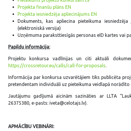
Projekta finanšu plāns EN
Projekta iesniedzēja apliecinājums EN
Dokuments, kas apliecina pieteikuma iesniedzēja
(elektroniskā versija)
Uzņēmuma paraksttiesīgās personas eID kartes vai pa
Papildu informācija:
Projektu konkursa vadlīnijas un citi aktuāli dokumen
https://crossretour.eu/calls/call-for-proposals
.
Informācija par konkursa uzvarētājiem tiks publicēta pro
pretendentam individuāli uz pieteikuma veidlapā norādīto 
Jautājumu gadījumā aicinām sazināties ar LLTA “Lauku c
26375380, e-pasts: iveta@celotajs.lv).
APMĀCĪBU VEBINĀRI: