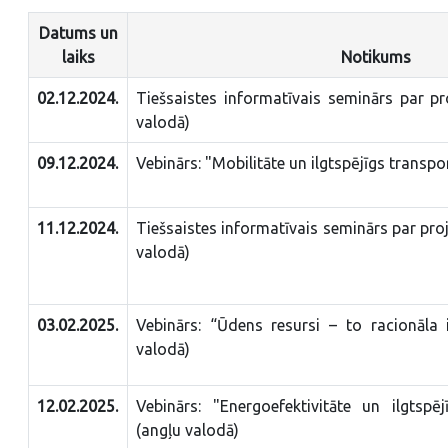
Datums un
laiks
Notikums
02.12.2024.
Tiešsaistes informatīvais seminārs par p
valodā)
09.12.2024.
Vebinārs: "Mobilitāte un ilgtspējīgs transpo
11.12.2024.
Tiešsaistes informatīvais seminārs par pro
valodā)
03.02.2025.
Vebinārs: “Ūdens resursi – to racionāla 
valodā)
12.02.2025.
Vebinārs: "Energoefektivitāte un ilgtspē
(angļu valodā)