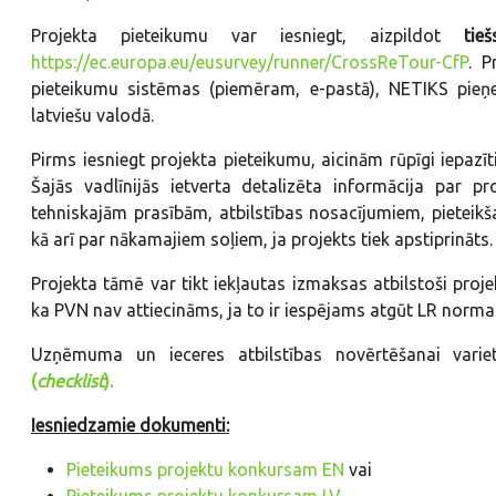
Projekta pieteikumu var iesniegt, aizpildot
tie
https://ec.europa.eu/eusurvey/runner/CrossReTour-CfP
. P
pieteikumu sistēmas (piemēram, e-pastā), NETIKS pieņe
latviešu valodā.
Pirms iesniegt projekta pieteikumu, aicinām rūpīgi iepazī
Šajās vadlīnijās ietverta detalizēta informācija par p
tehniskajām prasībām, atbilstības nosacījumiem, pieteikša
kā arī par nākamajiem soļiem, ja projekts tiek apstiprināts.
Projekta tāmē var tikt iekļautas izmaksas atbilstoši pro
ka PVN nav attiecināms, ja to ir iespējams atgūt LR normat
Uzņēmuma un ieceres atbilstības novērtēšanai vari
(
checklist
).
Iesniedzamie dokumenti:
Pieteikums projektu konkursam EN
vai
Pieteikums projektu konkursam LV