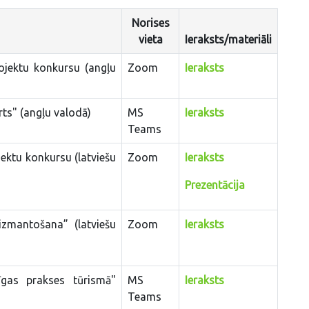
Norises
vieta
Ieraksts/materiāli
rojektu konkursu (angļu
Zoom
Ieraksts
rts" (angļu valodā)
MS
Ieraksts
Teams
jektu konkursu (latviešu
Zoom
Ieraksts
Prezentācija
izmantošana” (latviešu
Zoom
Ieraksts
jīgas prakses tūrismā"
MS
Ieraksts
Teams