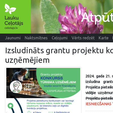
Jaunumi
Naktsmītnes
Ceļojumi
Vērts redzēt
Karte
Izsludināts grantu projektu k
uzņēmējiem
2024. gada 21. 
izsludina gran
Projekta pietei
vidējie uzņēmum
Projektu pieteiku
IESNIEGŠANAS TER