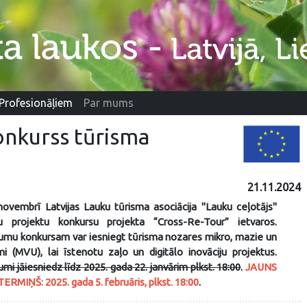
Profesionāļiem
Par mums
onkurss tūrisma
21.11.2024
novembrī Latvijas Lauku tūrisma asociācija "Lauku ceļotājs"
tu projektu konkursu projekta “Cross-Re-Tour” ietvaros.
kumu konkursam var iesniegt tūrisma nozares mikro, mazie un
i (MVU), lai īstenotu zaļo un digitālo inovāciju projektus.
mi jāiesniedz līdz 2025. gada 22. janvārim plkst. 18:00
.
JAUNS
MIŅŠ: 2025. gada 5. februāris, plkst. 18:00
.