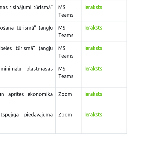
nas risinājumi tūrismā"
MS
Ieraksts
Teams
ekošana tūrismā" (angļu
MS
Ieraksts
Teams
beles tūrismā" (angļu
MS
Ieraksts
Teams
minimālu plastmasas
MS
Ieraksts
Teams
un aprites ekonomika
Zoom
Ieraksts
tspējīga piedāvājuma
Zoom
Ieraksts