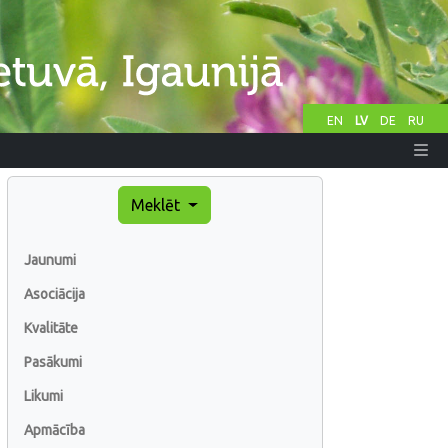
EN
LV
DE
RU
Meklēt
Jaunumi
Asociācija
Kvalitāte
Pasākumi
Likumi
Apmācība