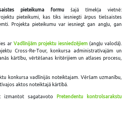
šsaistes pieteikuma formu
šajā tīmekļa vietnē:
rojektu pieteikumi, kas tiks iesniegti ārpus tiešsaistes
mti. Projekta pieteikumu var iesniegt gan angļu, gan
ties ar
Vadlīnijām projektu iesniedzējiem
(angļu valodā).
rojektu Cross-Re-Tour, konkursa administratīvajām un
nās kārtību, vērtēšanas kritērijiem un atlases procesu,
jektu konkursa vadlīnijās noteiktajam. Vēršam uzmanību,
īvajos aktos noteiktajā kārtībā.
et izmantot sagatavoto
Pretendentu kontrolsarakstu