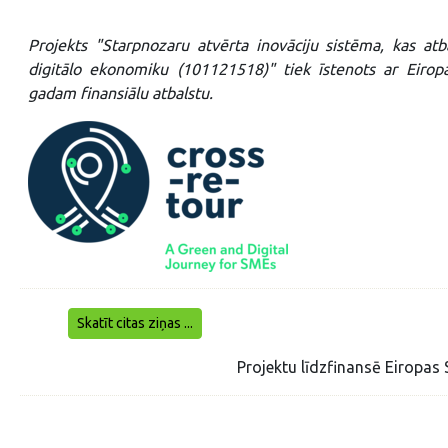
Projekts "Starpnozaru atvērta inovāciju sistēma, kas a
digitālo ekonomiku (101121518)" tiek īstenots ar Eirop
gadam finansiālu atbalstu.
Skatīt citas ziņas ...
Projektu līdzfinansē Eirop