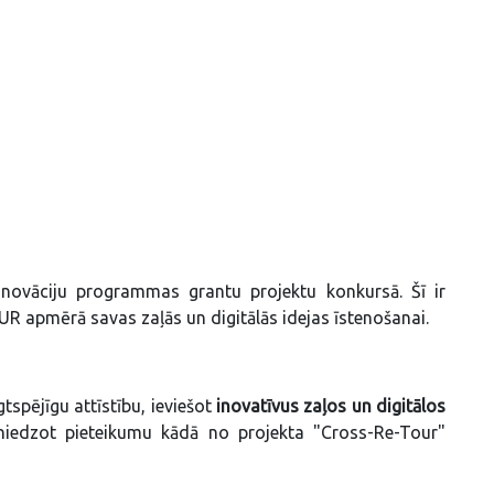
novāciju programmas grantu projektu konkursā. Šī ir
UR apmērā savas zaļās un digitālās idejas īstenošanai.
tspējīgu attīstību, ieviešot
inovatīvus zaļos un digitālos
sniedzot pieteikumu kādā no projekta "Cross-Re-Tour"