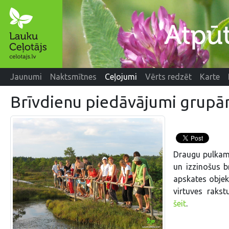
Jaunumi
Naktsmītnes
Ceļojumi
Vērts redzēt
Karte
Brīvdienu piedāvājumi grup
Draugu pulkam
un izzinošus b
apskates objek
virtuves raks
šeit
.