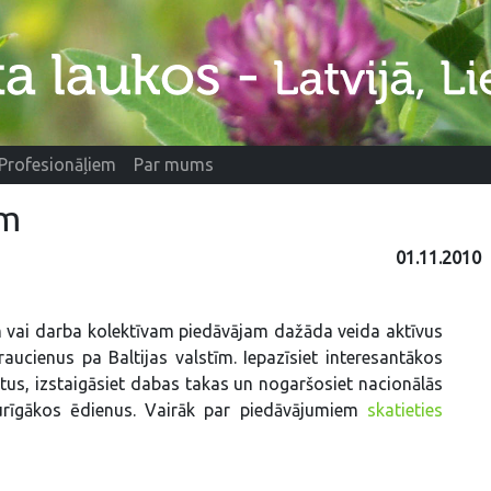
Profesionāļiem
Par mums
ām
01.11.2010
 vai darba kolektīvam piedāvājam dažāda veida aktīvus
raucienus pa Baltijas valstīm. Iepazīsiet interesantākos
tus, izstaigāsiet dabas takas un nogaršosiet nacionālās
turīgākos ēdienus. Vairāk par piedāvājumiem
skatieties