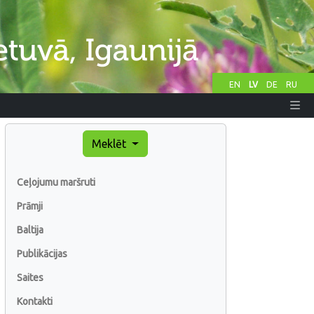
EN
LV
DE
RU
Meklēt
Ceļojumu maršruti
Prāmji
Baltija
Publikācijas
Saites
Kontakti