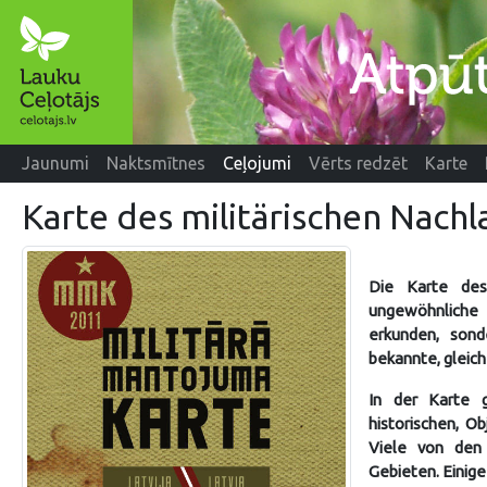
Jaunumi
Naktsmītnes
Ceļojumi
Vērts redzēt
Karte
Karte des militärischen Nachl
Die Karte des 
ungewöhnliche 
erkunden, son
bekannte, gleich
In der Karte 
historischen, O
Viele von den
Gebieten. Einige