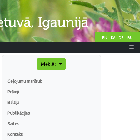
EN
LV
DE
RU
Meklēt
Ceļojumu maršruti
Prāmji
Baltija
Publikācijas
Saites
Kontakti