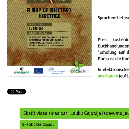
Sprachen: Lettis
Preis: kosten
Buchhandlung
“Erholung auf 
Porto ist die Kar
In elektronisch
anschauen
(auf L
Skatīt visas ziņas par "Lauku Ceļotāja izdevumu j
Skatīt citas ziņas ...