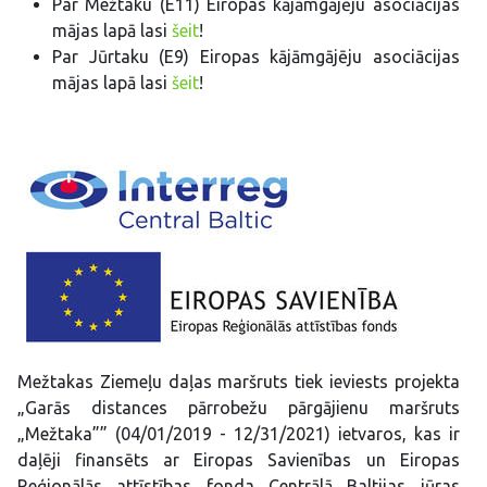
Par Mežtaku (E11) Eiropas kājāmgājēju asociācijas
mājas lapā lasi
šeit
!
Par Jūrtaku (E9) Eiropas kājāmgājēju asociācijas
mājas lapā lasi
šeit
!
Mežtakas Ziemeļu daļas maršruts tiek ieviests projekta
„Garās distances pārrobežu pārgājienu maršruts
„Mežtaka”” (04/01/2019 - 12/31/2021) ietvaros, kas ir
daļēji finansēts ar Eiropas Savienības un Eiropas
Reģionālās attīstības fonda Centrālā Baltijas jūras