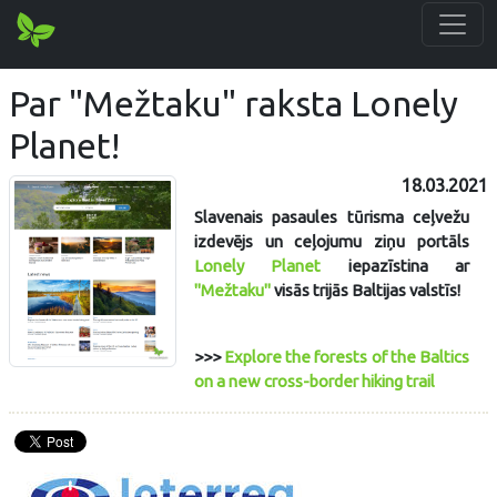
Par "Mežtaku" raksta Lonely
Planet!
18.03.2021
Slavenais pasaules tūrisma ceļvežu
izdevējs un ceļojumu ziņu portāls
Lonely Planet
iepazīstina ar
"Mežtaku"
visās trijās Baltijas valstīs!
>>>
Explore the forests of the Baltics
on a new cross-border hiking trail