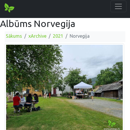
Albūms Norvegija
Sākums
xArchive
2021
Norvegija