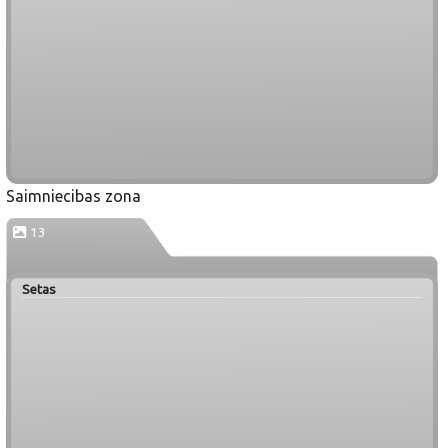
Saimniecibas zona
13
Setas