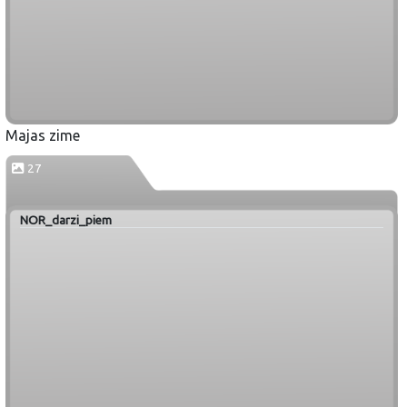
Majas zime
27
NOR_darzi_piem