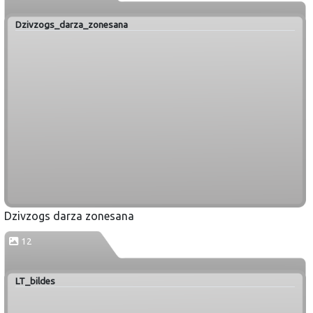
Dzivzogs_darza_zonesana
Dzivzogs darza zonesana
12
LT_bildes