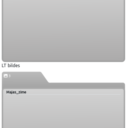
LT bildes
3
Majas_zime