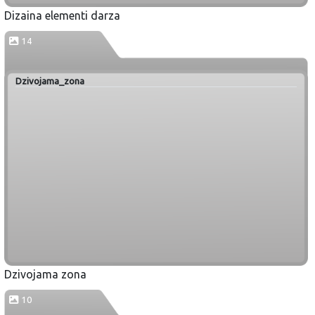
Dizaina elementi darza
14
Dzivojama_zona
Dzivojama zona
10