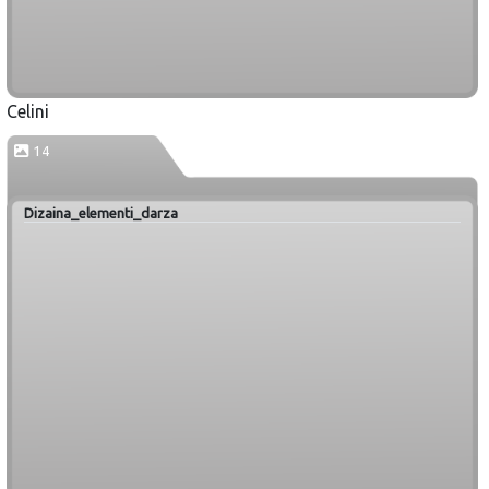
Celini
14
Dizaina_elementi_darza