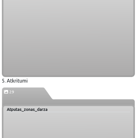
5. Atkritumi
29
Atputas_zonas_darza