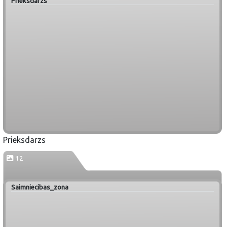
Prieksdarzs
Prieksdarzs
12
Saimniecibas_zona