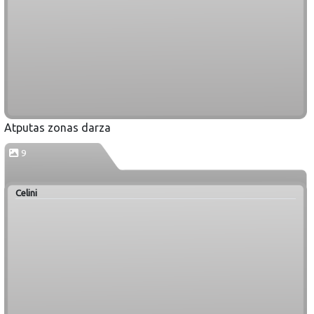
Atputas zonas darza
9
Celini