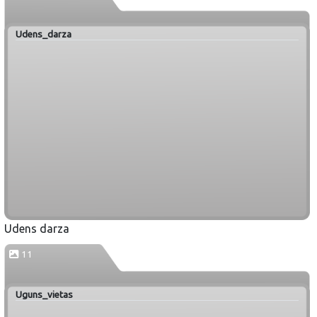
Udens_darza
Udens darza
11
Uguns_vietas