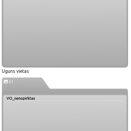
Uguns vietas
21
VO_nenopirktas