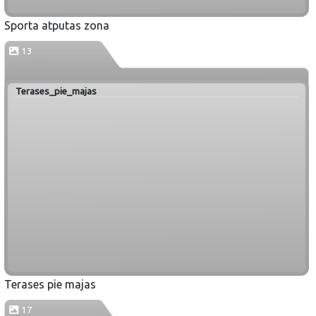
Sporta atputas zona
13
Terases_pie_majas
Terases pie majas
17