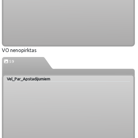
VO nenopirktas
59
Vel_Par_Apstadijumiem