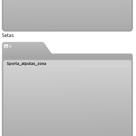
Setas
6
Sporta_atputas_zona