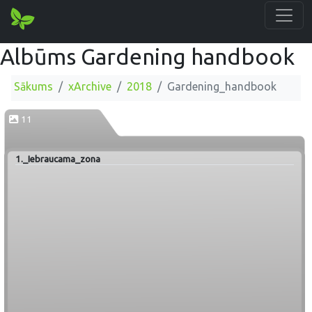
Albūms Gardening handbook
Sākums
xArchive
2018
Gardening_handbook
11
1._Iebraucama_zona