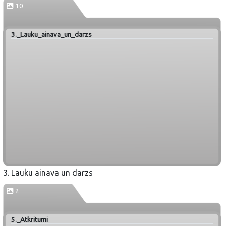
10
3._Lauku_ainava_un_darzs
3. Lauku ainava un darzs
2
5._Atkritumi