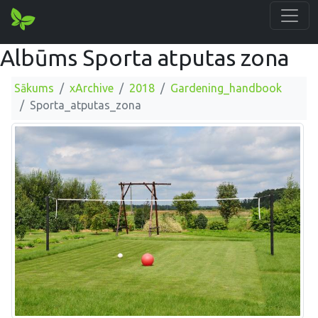
Albūms Sporta atputas zona
Sākums
xArchive
2018
Gardening_handbook
Sporta_atputas_zona