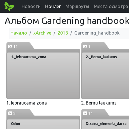
Новости
Ночлег
Маршруты
Места осмотра
Альбом Gardening handboo
Начало
xArchive
2018
Gardening_handbook
11
1
1._Iebraucama_zona
2._Bernu_laukums
1. Iebraucama zona
2. Bernu laukums
9
14
Celini
Dizaina_elementi_darza