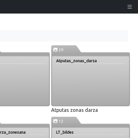
29
Atputas_zonas_darza
Atputas zonas darza
12
rza_zonesana
LT_bildes