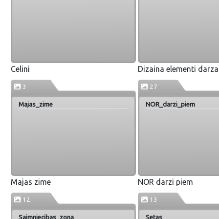
Celini
Dizaina elementi darza
3
27
Majas_zime
NOR_darzi_piem
Majas zime
NOR darzi piem
12
13
Saimniecibas_zona
Setas