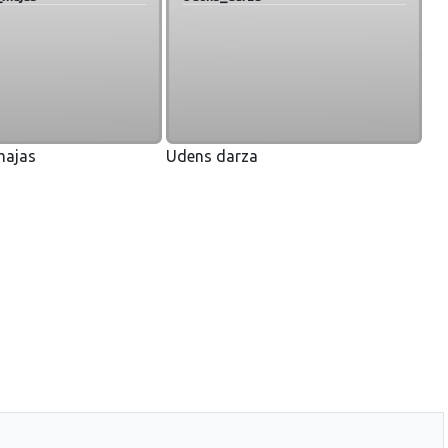
majas
Udens darza