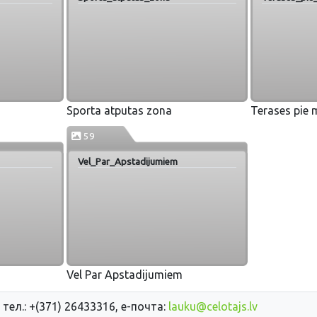
Sporta atputas zona
Terases pie 
59
Vel_Par_Apstadijumiem
Vel Par Apstadijumiem
 тел.: +(371) 26433316, е-почта:
lauku@celotajs.lv