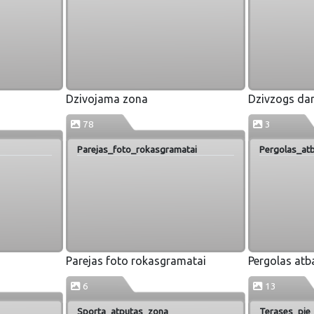
Dzivojama zona
Dzivzogs da
78
3
Parejas_foto_rokasgramatai
Pergolas_atb
Parejas foto rokasgramatai
Pergolas atb
6
13
Sporta_atputas_zona
Terases_pie