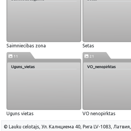
Saimniecibas zona
Setas
11
21
Uguns_vietas
VO_nenopirktas
Uguns vietas
VO nenopirktas
© Lauku сelotajs, Ул. Калнциема 40, Рига LV-1083, Латвия,