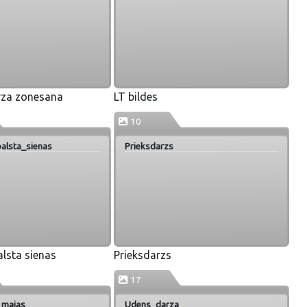
rza zonesana
LT bildes
10
alsta_sienas
Prieksdarzs
alsta sienas
Prieksdarzs
17
_majas
Udens_darza