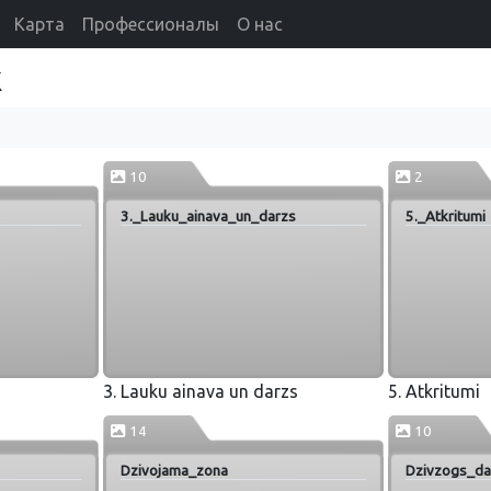
Карта
Профессионалы
О нас
k
10
2
3._Lauku_ainava_un_darzs
5._Atkritumi
3. Lauku ainava un darzs
5. Atkritumi
14
10
Dzivojama_zona
Dzivzogs_da