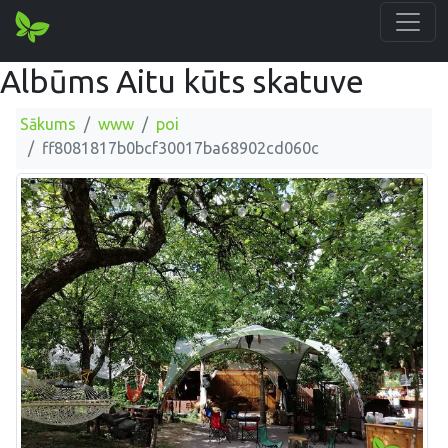
Albūms Aitu kūts skatuve
Sākums
www
poi
ff8081817b0bcf30017ba68902cd060c