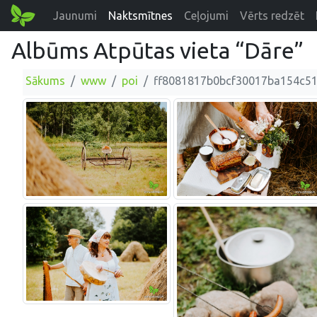
Jaunumi
Naktsmītnes
Ceļojumi
Vērts redzēt
Albūms Atpūtas vieta “Dāre”
Sākums
www
poi
ff8081817b0bcf30017ba154c5