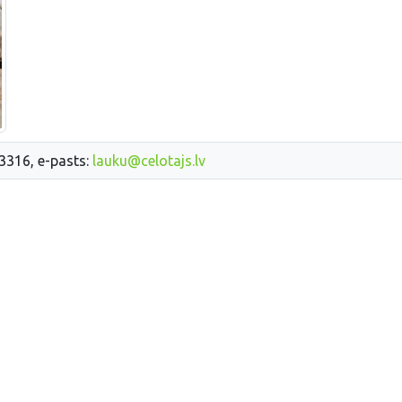
33316, e-pasts:
lauku@celotajs.lv