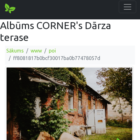
Albūms CORNER's Dārza
terase
Sākums
www
poi
ff8081817b0bcf30017ba0b77478057d