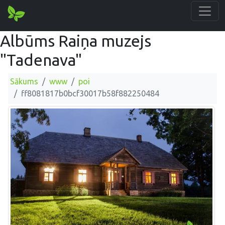
Albūms Raiņa muzejs
"Tadenava"
Sākums
www
poi
ff8081817b0bcf30017b58f882250484