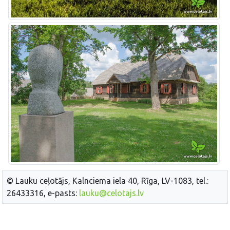
© Lauku ceļotājs, Kalnciema iela 40, Rīga, LV-1083, tel.:
26433316, e-pasts:
lauku@celotajs.lv