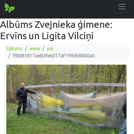
Albūms Zvejnieka ģimene:
Ervīns un Ligita Vilciņi
Sākums
www
poi
ff8081817ae83fe6017af199d68800a0