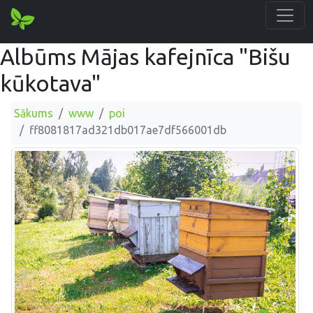
Albūms Mājas kafejnīca "Bišu
kūkotava"
Sākums
www
poi
ff8081817ad321db017ae7df566001db