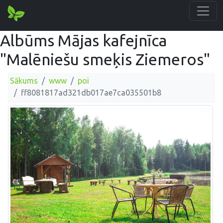
Albūms Mājas kafejnīca
"Malēniešu smeķis Ziemeros"
Sākums
www
poi
ff8081817ad321db017ae7ca035501b8