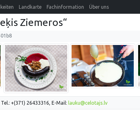
keiten
Landkarte
Fachinformation
Über uns
eķis Ziemeros“
501b8
 Tel.: +(371) 26433316, E-Mail:
lauku@celotajs.lv