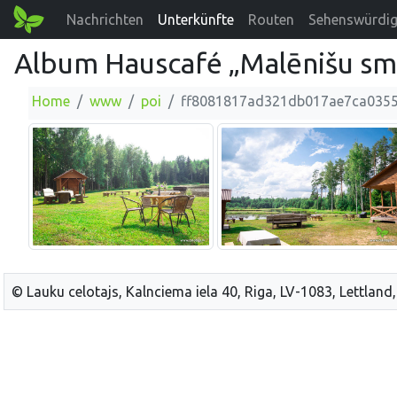
Nachrichten
Unterkünfte
Routen
Sehenswürdig
Album Hauscafé „Malēnišu sm
Home
www
poi
ff8081817ad321db017ae7ca035
© Lauku celotajs, Kalnciema iela 40, Riga, LV-1083, Lettland,