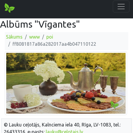
Albūms "Vīgantes"
Sākums
www
poi
ff8081817a86a282017aa4b047110122
© Lauku ceļotājs, Kalnciema iela 40, Rīga, LV-1083, tel.:
26433316, e-pasts:
lauku@celotajs.lv