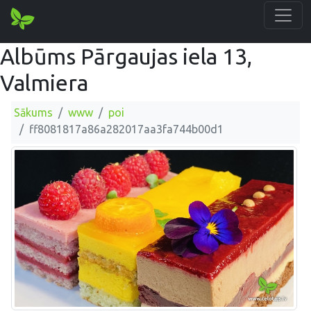
Albūms Pārgaujas iela 13,
Valmiera
Sākums
www
poi
ff8081817a86a282017aa3fa744b00d1