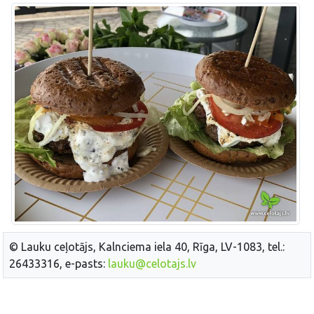
© Lauku ceļotājs, Kalnciema iela 40, Rīga, LV-1083, tel.:
26433316, e-pasts:
lauku@celotajs.lv