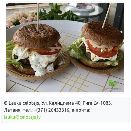
© Lauku сelotajs, Ул. Калнциема 40, Рига LV-1083,
Латвия, тел.: +(371) 26433316, е-почта:
lauku@celotajs.lv