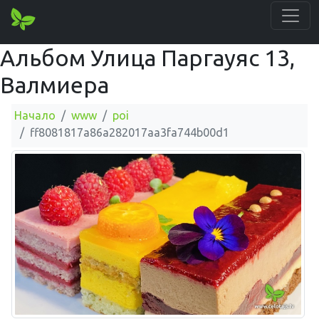
Альбом Улица Паргауяс 13,
Валмиера
Начало
www
poi
ff8081817a86a282017aa3fa744b00d1