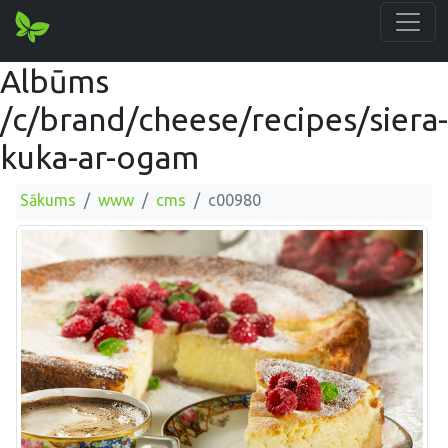
Albūms
/c/brand/cheese/recipes/siera-
kuka-ar-ogam
Sākums
www
cms
c00980