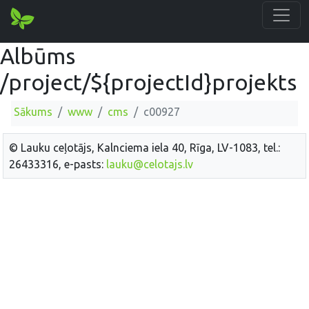
Albūms
/project/${projectId}projekts
Sākums
www
cms
c00927
© Lauku ceļotājs, Kalnciema iela 40, Rīga, LV-1083, tel.:
26433316, e-pasts:
lauku@celotajs.lv