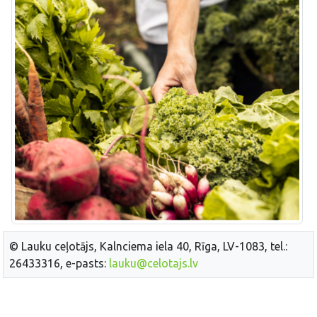
© Lauku ceļotājs, Kalnciema iela 40, Rīga, LV-1083, tel.:
26433316, e-pasts:
lauku@celotajs.lv