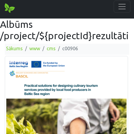
Albūms
/project/${projectId}rezultāti
Sākums
www
cms
c00906