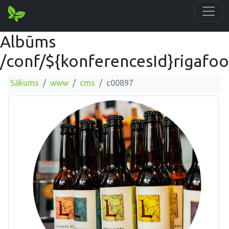
Albūms
/conf/${konferencesId}rigafo
Sākums
www
cms
c00897