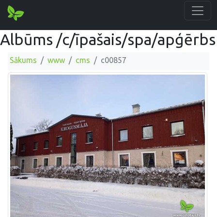
Albūms /c/īpašais/spa/apģērbs
Sākums
www
cms
c00857