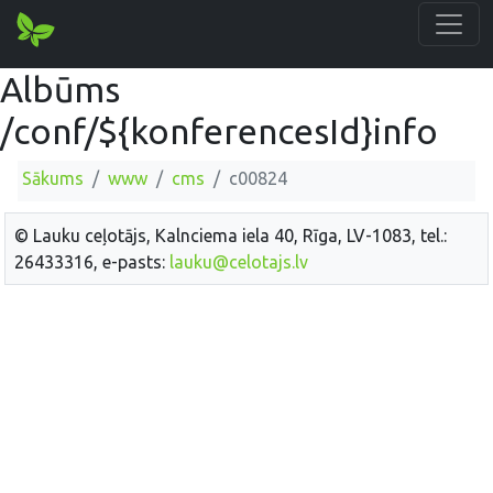
Albūms
/conf/${konferencesId}info
Sākums
www
cms
c00824
© Lauku ceļotājs, Kalnciema iela 40, Rīga, LV-1083, tel.:
26433316, e-pasts:
lauku@celotajs.lv